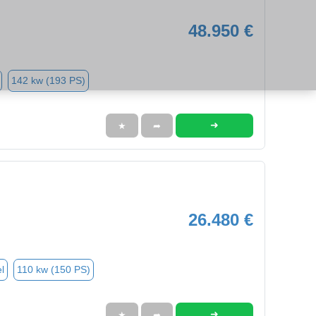
48.950 €
142 kw (193 PS)
➜
★
➦
26.480 €
l
110 kw (150 PS)
➜
★
➦