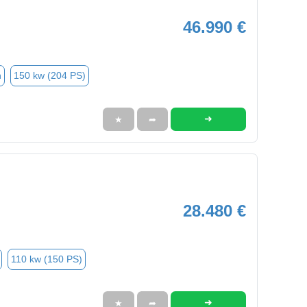
46.990 €
n
150 kw (204 PS)
➜
★
➦
28.480 €
110 kw (150 PS)
➜
★
➦