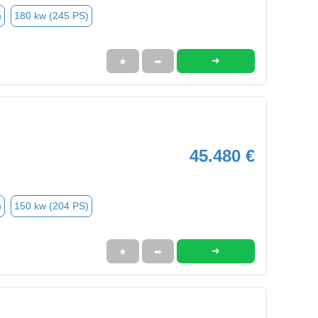
n
180 kw (245 PS)
➜
★
➦
45.480 €
n
150 kw (204 PS)
➜
★
➦