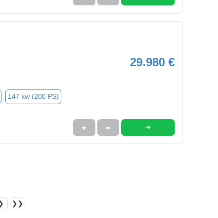
29.980 €
147 kw (200 PS)
➜
★
➦
❯
❯❯