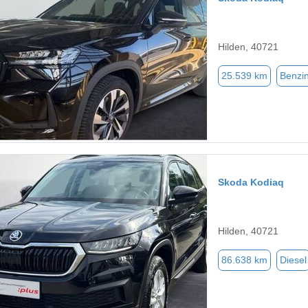
Hilden, 40721
25.539 km
Benzi
Skoda Kodiaq
Hilden, 40721
86.638 km
Diesel