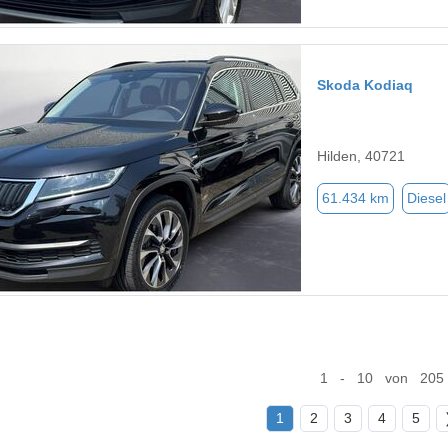
Skoda Kodiaq
Hilden, 40721
61.434 km
Diesel
1 - 10 von 205
1
2
3
4
5