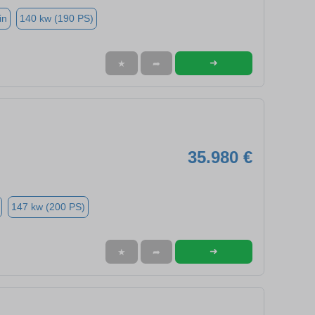
in
140 kw (190 PS)
➜
★
➦
35.980 €
147 kw (200 PS)
➜
★
➦