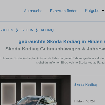
Ratgeber
Autosuche
Experten finden
SUCHEN
❯
SKODA
❯
KODIAQ
gebrauchte Skoda Kodiaq in Hilden
Skoda Kodiaq Gebrauchtwagen & Jahresw
n Hilden für Skoda Kodiaq bei Automarkt-Hilden.de gezielt Fahrzeuge dieses Mode
siehst du auf einen Blick, welche Skoda Kodiaq Fahrz
Skoda Kodiaq
Hilden, 40724