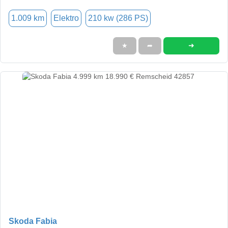
1.009 km
Elektro
210 kw (286 PS)
➜
★
➦
Skoda Fabia