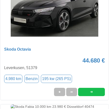
Skoda Octavia
44.680 €
Leverkusen, 51379
4.980 km
Benzin
195 kw (265 PS)
➜
★
➦