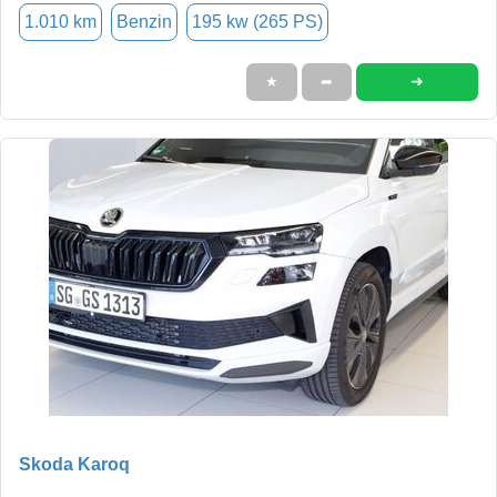
1.010 km
Benzin
195 kw (265 PS)
➜
★
➦
Skoda Karoq