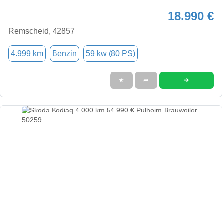
18.990 €
Remscheid, 42857
4.999 km
Benzin
59 kw (80 PS)
➜
★
➦