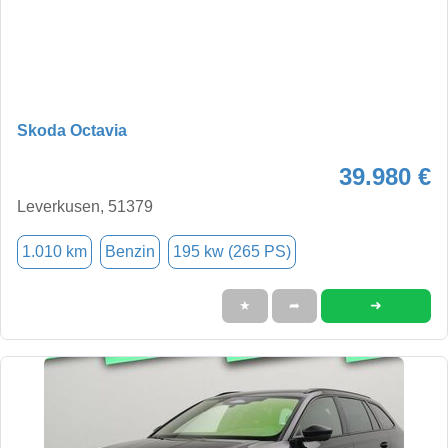
Skoda Octavia
39.980 €
Leverkusen, 51379
1.010 km
Benzin
195 kw (265 PS)
➜
★
➦