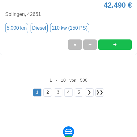
42.490 €
Solingen, 42651
5.000 km
Diesel
110 kw (150 PS)
➜
★
➦
1 - 10 von 500
1
2
3
4
5
❯
❯❯