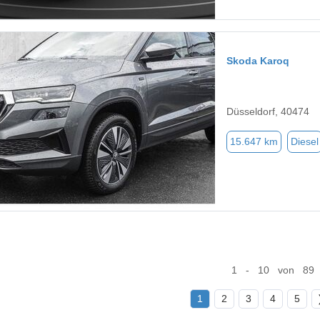
Skoda Karoq
Düsseldorf, 40474
15.647 km
Diesel
1 - 10 von 89
1
2
3
4
5