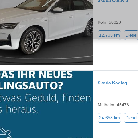
Skoda Octavia
Köln, 50823
12.705 km
Diesel
Skoda Kodiaq
Mülheim, 45478
24.653 km
Diesel