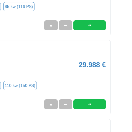
85 kw (116 PS)
➜
★
➦
29.988 €
110 kw (150 PS)
➜
★
➦