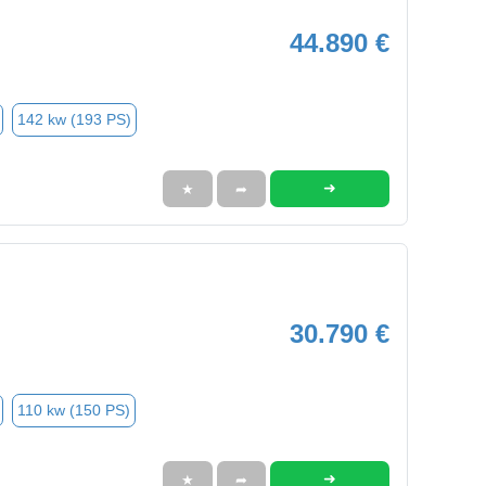
44.890 €
142 kw (193 PS)
➜
★
➦
30.790 €
110 kw (150 PS)
➜
★
➦