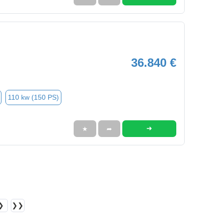
36.840 €
110 kw (150 PS)
➜
★
➦
❯
❯❯