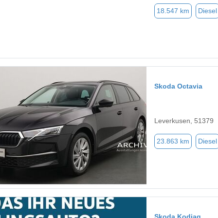
18.547 km
Diesel
Skoda Octavia
Leverkusen, 51379
23.863 km
Diesel
Skoda Kodiaq