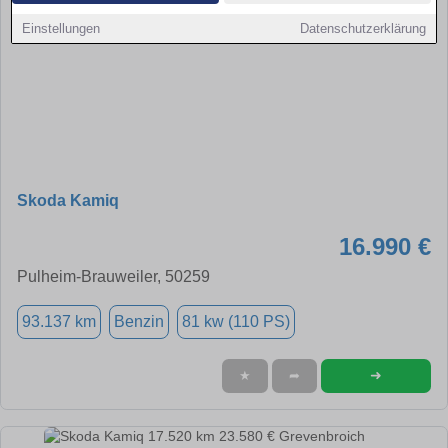
Einstellungen
Datenschutzerklärung
Skoda Kamiq
16.990 €
Pulheim-Brauweiler, 50259
93.137 km
Benzin
81 kw (110 PS)
➜
★
➦