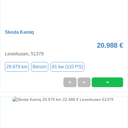
Skoda Kamiq
20.988 €
Leverkusen, 51379
29.979 km
Benzin
81 kw (110 PS)
➜
★
➦