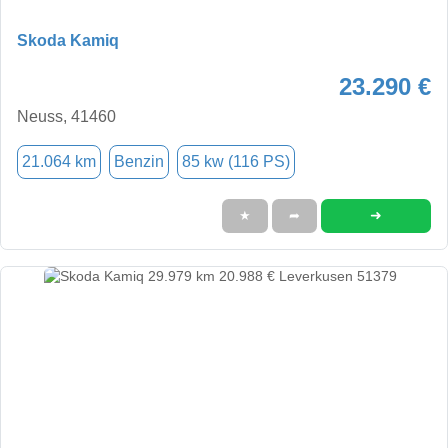
Skoda Kamiq
23.290 €
Neuss, 41460
21.064 km
Benzin
85 kw (116 PS)
➜
★
➦