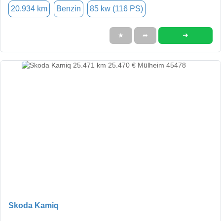
20.934 km
Benzin
85 kw (116 PS)
➜
★
➦
Skoda Kamiq