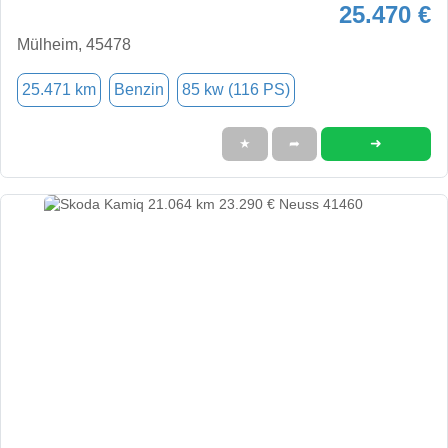
25.470 €
Mülheim, 45478
25.471 km
Benzin
85 kw (116 PS)
➜
★
➦