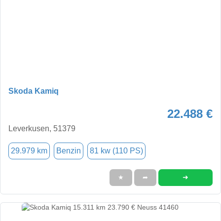
Skoda Kamiq
22.488 €
Leverkusen, 51379
29.979 km
Benzin
81 kw (110 PS)
➜
★
➦