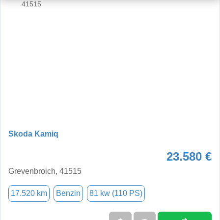
Skoda Kamiq
23.580 €
Grevenbroich, 41515
17.520 km
Benzin
81 kw (110 PS)
➜
★
➦