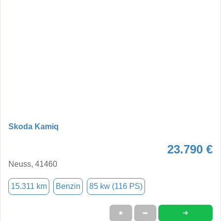
Skoda Kamiq
23.790 €
Neuss, 41460
15.311 km
Benzin
85 kw (116 PS)
➜
★
➦