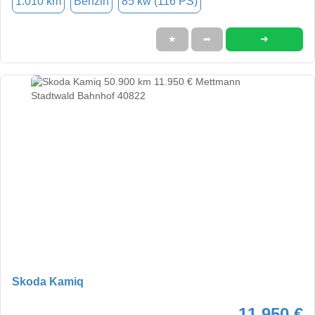
1.010 km
Benzin
85 kw (116 PS)
➜
★
➦
Skoda Kamiq
11.950 €