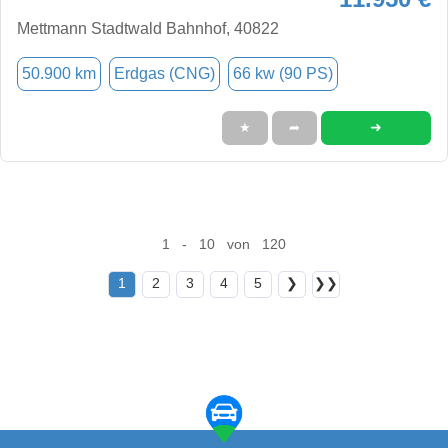
Mettmann Stadtwald Bahnhof, 40822
50.900 km
Erdgas (CNG)
66 kw (90 PS)
➜
★
➦
1 - 10 von 120
1
2
3
4
5
❯
❯❯