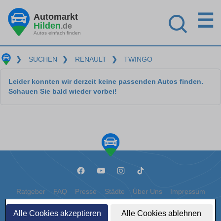
☰
Automarkt
Hilden
.de
Autos einfach finden
❯
SUCHEN
❯
RENAULT
❯
TWINGO
Leider konnten wir derzeit keine passenden Autos finden.
Schauen Sie bald wieder vorbei!
Ratgeber
FAQ
Presse
Städte
Über Uns
Impressum
Datenschutz
Cookies
Alle Cookies akzeptieren
Alle Cookies ablehnen