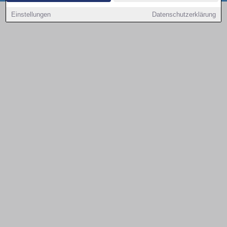
Copyright © 2000 - 2026 | 1A Infosysteme GmbH | Content by: 1a-sites-autos
Einstellungen
Datenschutzerklärung
09.08.2026