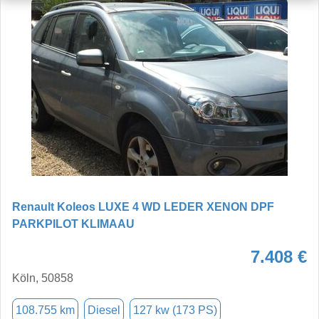
Renault Koleos LUXE 4 WD LEDER XENON DPF
PARKPILOT KLIMAAU
7.408 €
Köln, 50858
108.755 km
Diesel
127 kw (173 PS)