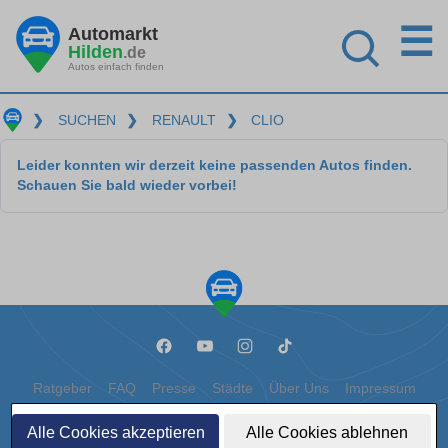
☰
Automarkt
Hilden
.de
Autos einfach finden
❯
SUCHEN
❯
RENAULT
❯
CLIO
Leider konnten wir derzeit keine passenden Autos finden.
Schauen Sie bald wieder vorbei!
Ratgeber
FAQ
Presse
Städte
Über Uns
Impressum
Datenschutz
Cookies
Alle Cookies akzeptieren
Alle Cookies ablehnen