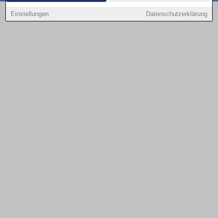
Copyright © 2000 - 2026 | 1A Infosysteme GmbH | Content by: 1a-sites-autos
Einstellungen
Datenschutzerklärung
09.08.2026