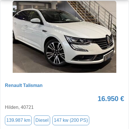
Renault Talisman
16.950 €
Hilden, 40721
139.987 km
Diesel
147 kw (200 PS)