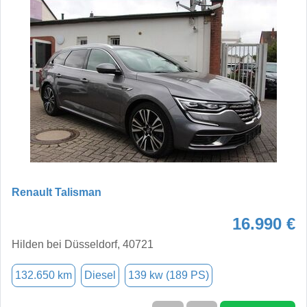
Renault Talisman
16.990 €
Hilden bei Düsseldorf, 40721
132.650 km
Diesel
139 kw (189 PS)