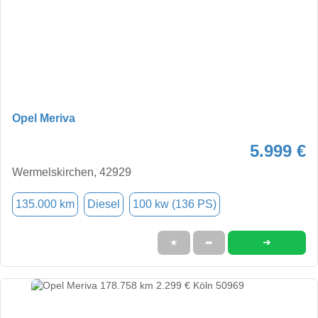
Opel Meriva
5.999 €
Wermelskirchen, 42929
135.000 km
Diesel
100 kw (136 PS)
➜
★
➦