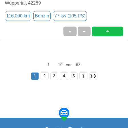
Wuppertal, 42289
116.000 km
Benzin
77 kw (105 PS)
➜
★
➦
1 - 10 von 63
1
2
3
4
5
❯
❯❯