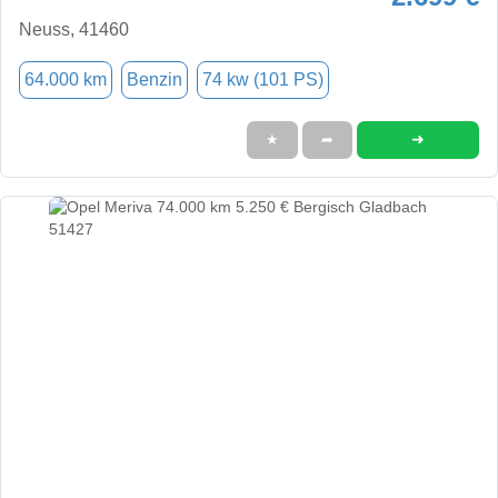
Neuss, 41460
64.000 km
Benzin
74 kw (101 PS)
➜
★
➦