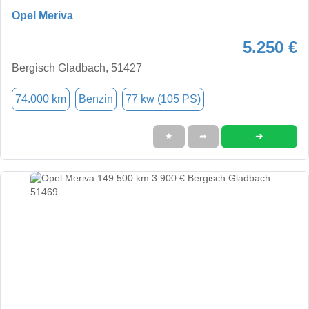
Opel Meriva
5.250 €
Bergisch Gladbach, 51427
74.000 km
Benzin
77 kw (105 PS)
➜
★
➦