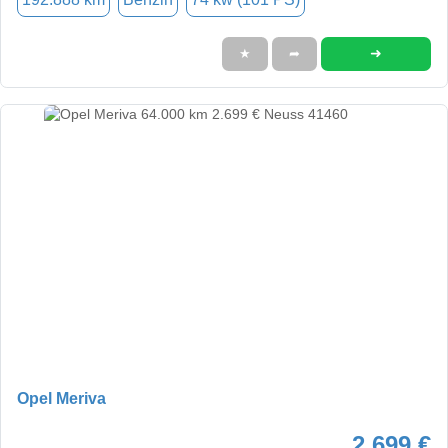
➜
★
➦
Opel Meriva
2.699 €