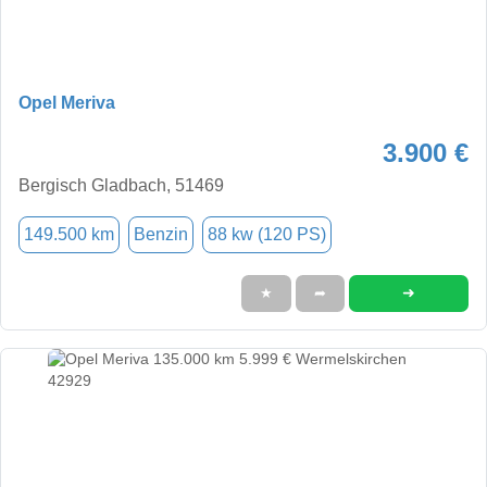
Opel Meriva
3.900 €
Bergisch Gladbach, 51469
149.500 km
Benzin
88 kw (120 PS)
➜
★
➦