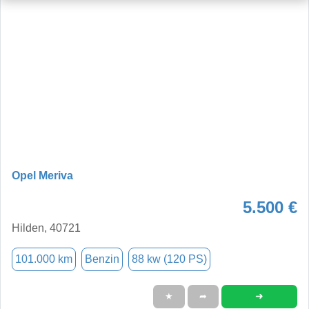
Opel Meriva
5.500 €
Hilden, 40721
101.000 km
Benzin
88 kw (120 PS)
➜
★
➦