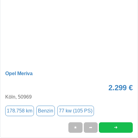
Opel Meriva
2.299 €
Köln, 50969
178.758 km
Benzin
77 kw (105 PS)
➜
★
➦