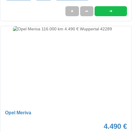
➜
★
➦
Opel Meriva
4.490 €