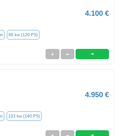
4.100 €
in
88 kw (120 PS)
➜
★
➦
4.950 €
in
103 kw (140 PS)
➜
★
➦