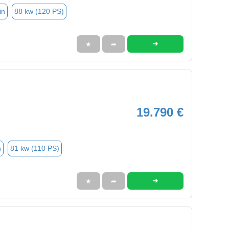
in
88 kw (120 PS)
➜
★
➦
19.790 €
n
81 kw (110 PS)
➜
★
➦