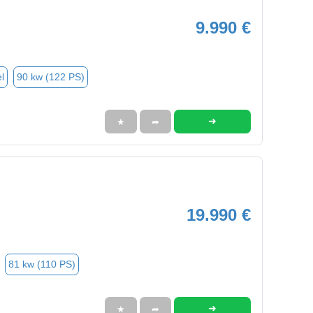
9.990 €
l
90 kw (122 PS)
➜
★
➦
19.990 €
81 kw (110 PS)
➜
★
➦