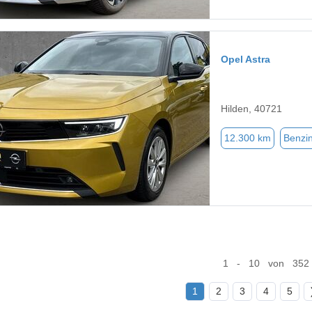
Opel Astra
Hilden, 40721
12.300 km
Benzi
1 - 10 von 352
1
2
3
4
5