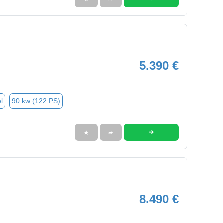
5.390 €
l
90 kw (122 PS)
➜
★
➦
8.490 €