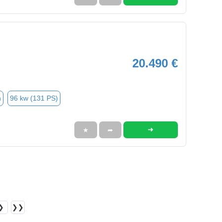
20.490 €
n
96 kw (131 PS)
➜
★
➦
❯
❯❯