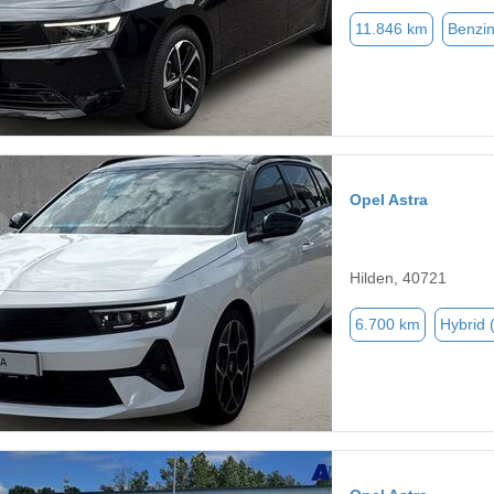
11.846 km
Benzi
Opel Astra
Hilden, 40721
6.700 km
Hybrid 