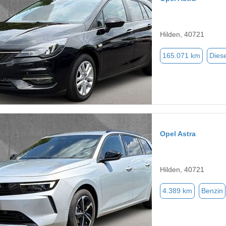
Hilden, 40721
165.071 km
Diese
Opel Astra
Hilden, 40721
4.389 km
Benzin