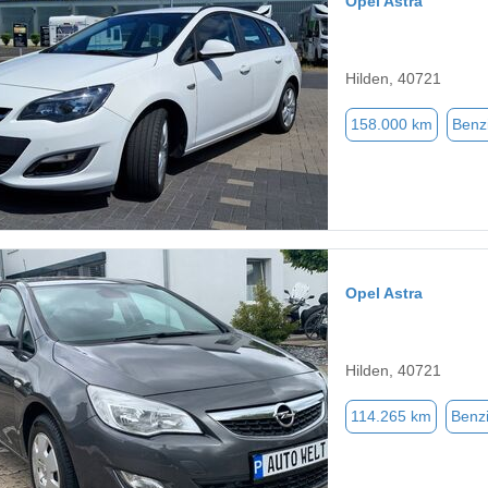
Opel Astra
Hilden, 40721
158.000 km
Benz
Opel Astra
Hilden, 40721
114.265 km
Benz