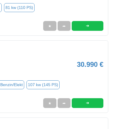
n
81 kw (110 PS)
➜
★
➦
30.990 €
(Benzin/Elekt
107 kw (145 PS)
➜
★
➦