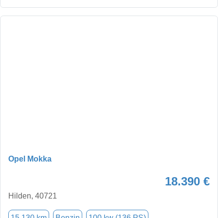
Opel Mokka
18.390 €
Hilden, 40721
15.130 km
Benzin
100 kw (136 PS)