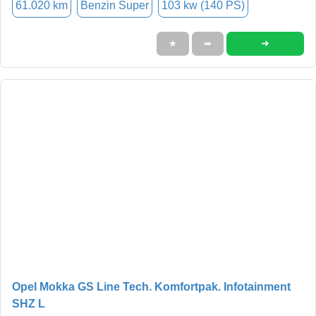
61.020 km
Benzin Super
103 kw (140 PS)
➜
★
➦
Opel Mokka GS Line Tech. Komfortpak. Infotainment
SHZ L