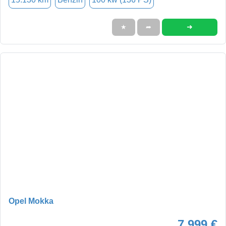
➜
★
➦
Opel Mokka
7.999 €