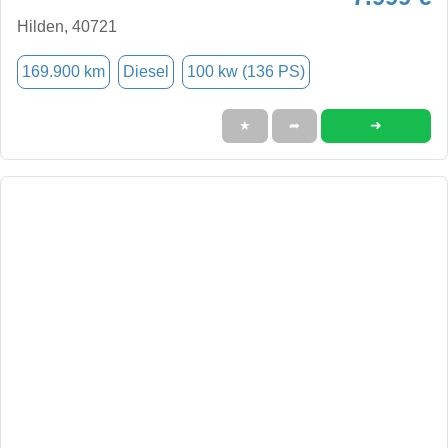
Hilden, 40721
169.900 km
Diesel
100 kw (136 PS)
➜
★
➦