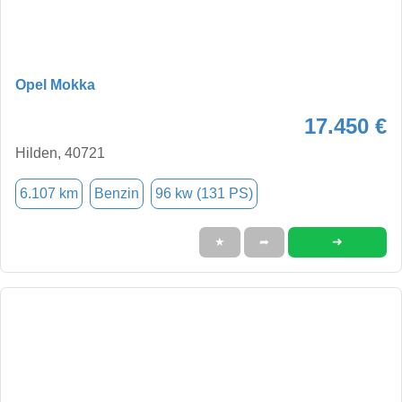
Opel Mokka
17.450 €
Hilden, 40721
6.107 km
Benzin
96 kw (131 PS)
➜
★
➦