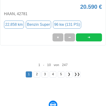
20.590 €
HAAN, 42781
22.858 km
Benzin Super
96 kw (131 PS)
➜
★
➦
1 - 10 von 247
1
2
3
4
5
❯
❯❯