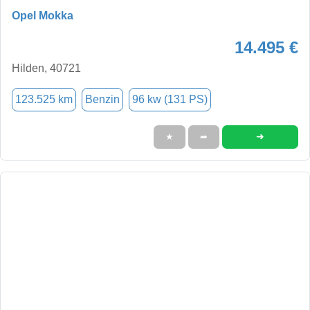
Opel Mokka
14.495 €
Hilden, 40721
123.525 km
Benzin
96 kw (131 PS)
➜
★
➦