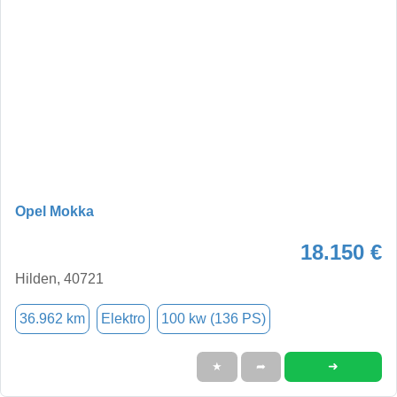
Opel Mokka
18.150 €
Hilden, 40721
36.962 km
Elektro
100 kw (136 PS)
➜
★
➦