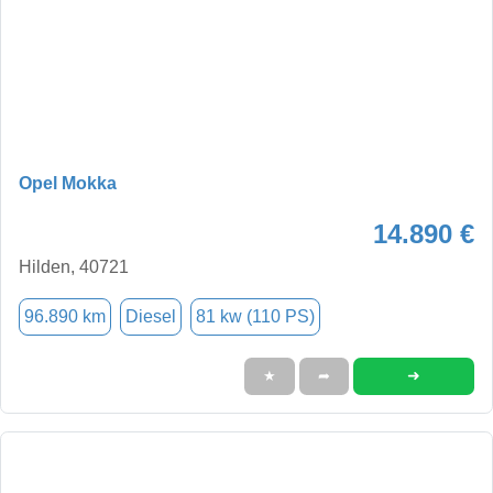
Opel Mokka
14.890 €
Hilden, 40721
96.890 km
Diesel
81 kw (110 PS)
➜
★
➦