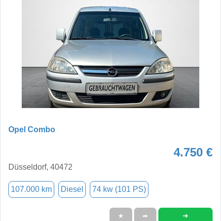
Opel Combo
4.750 €
Düsseldorf, 40472
107.000 km
Diesel
74 kw (101 PS)
➜
★
➦