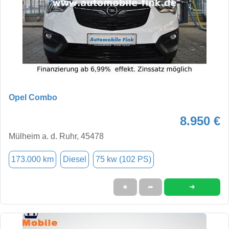
Opel Combo
8.950 €
Mülheim a. d. Ruhr, 45478
173.000 km
Diesel
75 kw (102 PS)
➜
★
➦