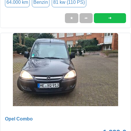
64.000 km
Benzin
81 kw (110 PS)
➜
★
➦
Opel Combo