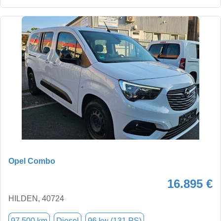
Opel Combo
16.895 €
HILDEN, 40724
97.500 km
Diesel
96 kw (131 PS)