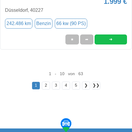
1.999 €
Düsseldorf, 40227
242.486 km
Benzin
66 kw (90 PS)
➜
★
➦
1 - 10 von 63
1
2
3
4
5
❯
❯❯