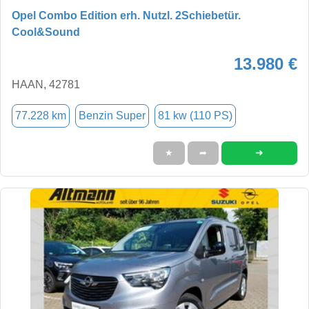
Opel Combo Edition erh. Nutzl. 2Schiebetür.
Cool&Sound
13.980 €
HAAN, 42781
77.228 km
Benzin Super
81 kw (110 PS)
➜
★
➦