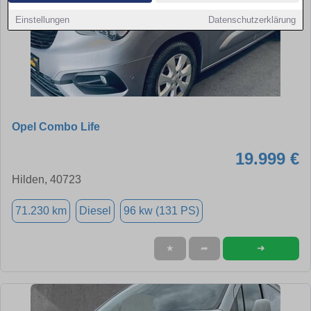
Einstellungen
Datenschutzerklärung
Opel Combo Life
19.999 €
Hilden, 40723
71.230 km
Diesel
96 kw (131 PS)
➜
★
➦