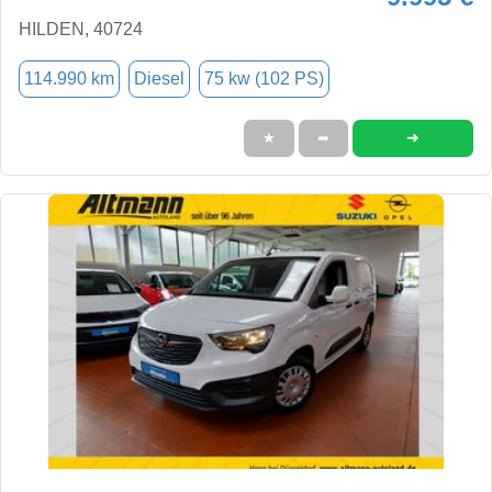
HILDEN, 40724
114.990 km
Diesel
75 kw (102 PS)
➜
★
➦