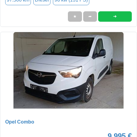
➜
★
➦
Opel Combo
9.995 €