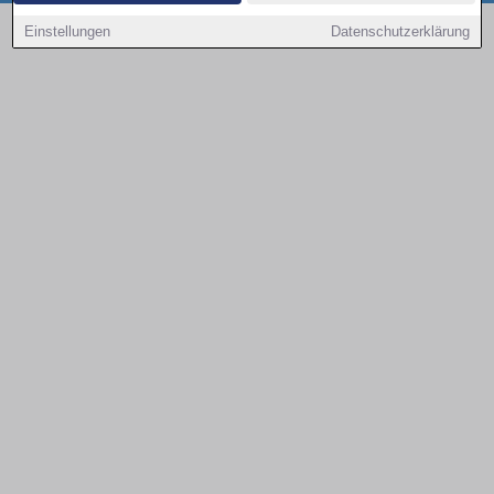
Copyright © 2000 - 2026 | 1A Infosysteme GmbH | Content by: 1a-sites-autos
Einstellungen
Datenschutzerklärung
09.08.2026