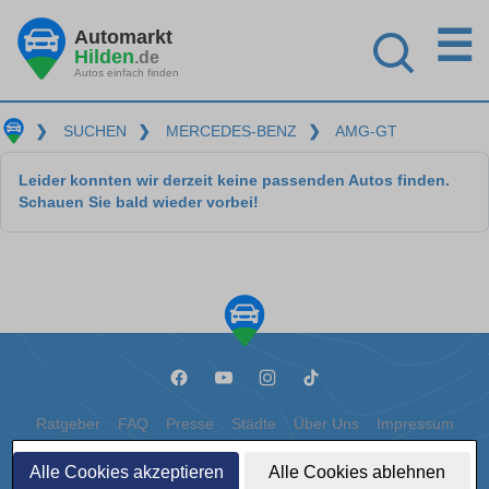
☰
Automarkt
Hilden
.de
Autos einfach finden
❯
SUCHEN
❯
MERCEDES-BENZ
❯
AMG-GT
Leider konnten wir derzeit keine passenden Autos finden.
Schauen Sie bald wieder vorbei!
Ratgeber
FAQ
Presse
Städte
Über Uns
Impressum
Datenschutz
Cookies
Alle Cookies akzeptieren
Alle Cookies ablehnen