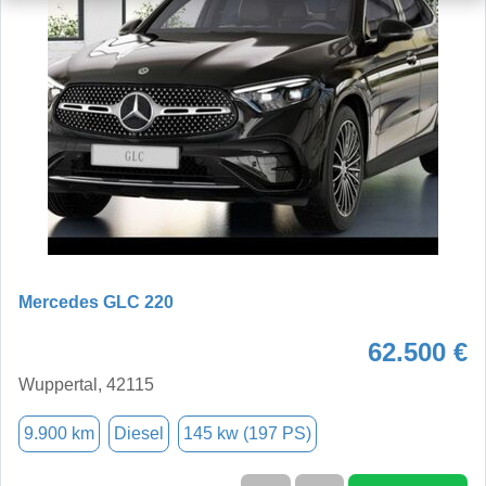
Mercedes GLC 220
62.500 €
Wuppertal, 42115
9.900 km
Diesel
145 kw (197 PS)