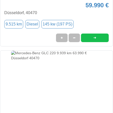
59.990 €
Düsseldorf, 40470
9.515 km
Diesel
145 kw (197 PS)
➜
★
➦