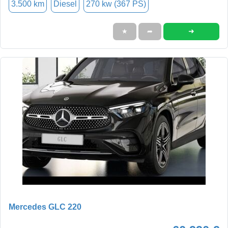
3.500 km
Diesel
270 kw (367 PS)
➜
★
➦
Mercedes GLC 220