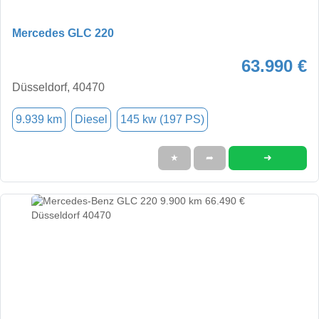
Mercedes GLC 220
63.990 €
Düsseldorf, 40470
9.939 km
Diesel
145 kw (197 PS)
➜
★
➦