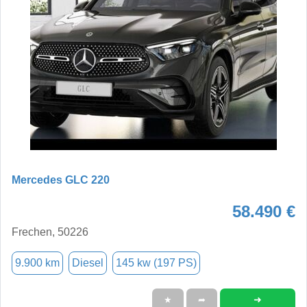
Mercedes GLC 220
58.490 €
Frechen, 50226
9.900 km
Diesel
145 kw (197 PS)
➜
★
➦