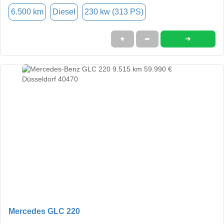
6.500 km
Diesel
230 kw (313 PS)
➜
★
➦
Mercedes GLC 220