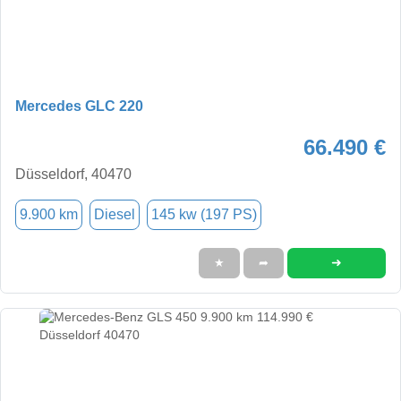
Mercedes GLC 220
66.490 €
Düsseldorf, 40470
9.900 km
Diesel
145 kw (197 PS)
➜
★
➦