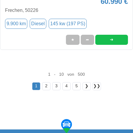
60.990 €
Frechen, 50226
9.900 km
Diesel
145 kw (197 PS)
➜
★
➦
1 - 10 von 500
1
2
3
4
5
❯
❯❯