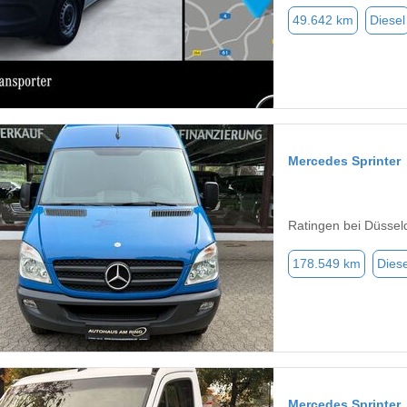
49.642 km
Diesel
Mercedes Sprinter
Ratingen bei Düssel
178.549 km
Diese
Mercedes Sprinter