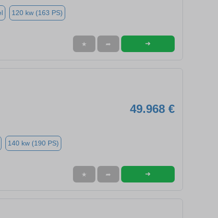
l
120 kw (163 PS)
➜
★
➦
49.968 €
140 kw (190 PS)
➜
★
➦