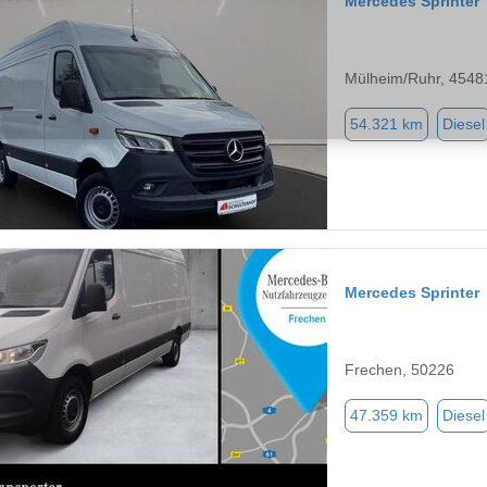
Mercedes Sprinter
Mülheim/Ruhr, 4548
54.321 km
Diesel
Mercedes Sprinter
Frechen, 50226
47.359 km
Diesel