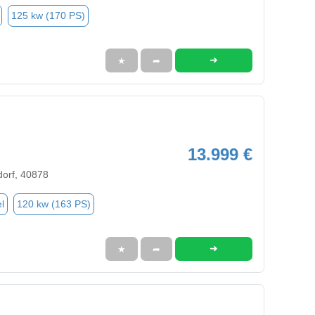
125 kw (170 PS)
➜
★
➦
13.999 €
dorf, 40878
l
120 kw (163 PS)
➜
★
➦