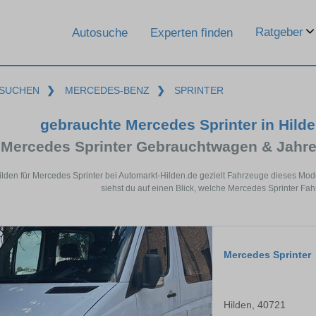
Ratgeber
Autosuche
Experten finden
SUCHEN
❯
MERCEDES-BENZ
❯
SPRINTER
gebrauchte Mercedes Sprinter in Hild
Mercedes Sprinter Gebrauchtwagen & Jahr
ilden für Mercedes Sprinter bei Automarkt-Hilden.de gezielt Fahrzeuge dieses Mo
siehst du auf einen Blick, welche Mercedes Sprinter Fah
Mercedes Sprinter
Hilden, 40721