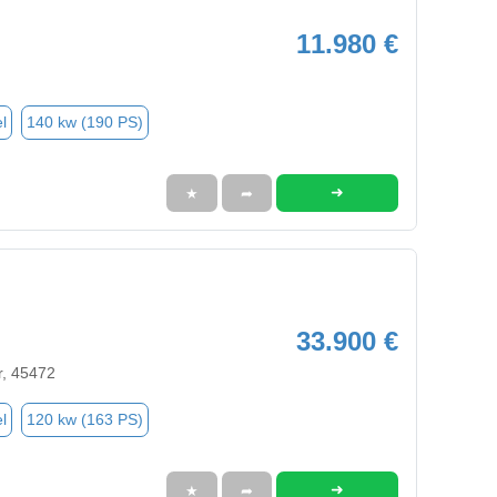
11.980 €
l
140 kw (190 PS)
➜
★
➦
33.900 €
r, 45472
l
120 kw (163 PS)
➜
★
➦