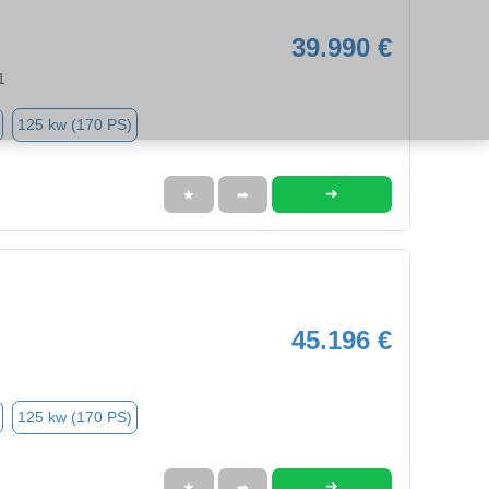
39.990 €
1
125 kw (170 PS)
➜
★
➦
45.196 €
125 kw (170 PS)
➜
★
➦