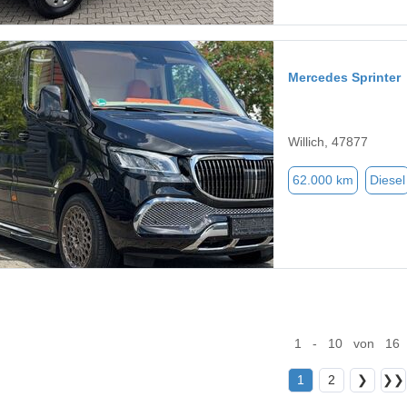
Mercedes Sprinter
Willich, 47877
62.000 km
Diesel
1 - 10 von 16
1
2
❯
❯❯