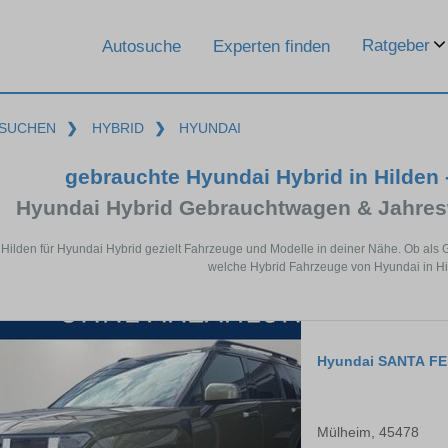
Ratgeber
Autosuche
Experten finden
SUCHEN
❯
HYBRID
❯
HYUNDAI
gebrauchte Hyundai Hybrid in Hilden 
Hyundai Hybrid Gebrauchtwagen & Jahres
 Hilden für Hyundai Hybrid gezielt Fahrzeuge und Modelle in deiner Nähe. Ob als 
welche Hybrid Fahrzeuge von Hyundai in Hil
Hyundai SANTA FE
Mülheim, 45478