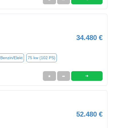
34.480 €
(Benzin/Elekt
75 kw (102 PS)
➜
★
➦
52.480 €