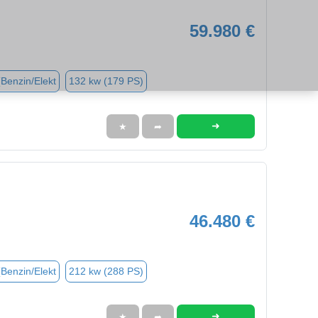
59.980 €
(Benzin/Elekt
132 kw (179 PS)
➜
★
➦
46.480 €
(Benzin/Elekt
212 kw (288 PS)
➜
★
➦