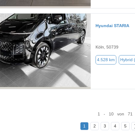
Hyundai STARIA
Köln, 50739
4.528 km
Hybrid 
1 - 10 von 71
1
2
3
4
5