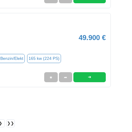
49.900 €
(Benzin/Elekt
165 kw (224 PS)
➜
★
➦
❯
❯❯