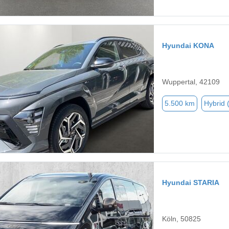
Hyundai KONA
Wuppertal, 42109
5.500 km
Hybrid 
Hyundai STARIA
Köln, 50825