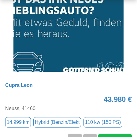
Cupra Leon
43.980 €
Neuss, 41460
14.999 km
Hybrid (Benzin/Elekt
110 kw (150 PS)