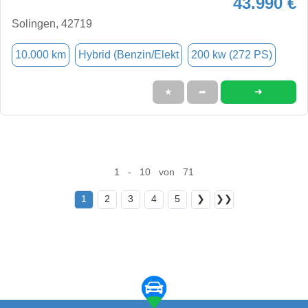
43.990 €
Solingen, 42719
10.000 km
Hybrid (Benzin/Elekt
200 kw (272 PS)
➜
★
➦
1 - 10 von 71
1
2
3
4
5
❯
❯❯