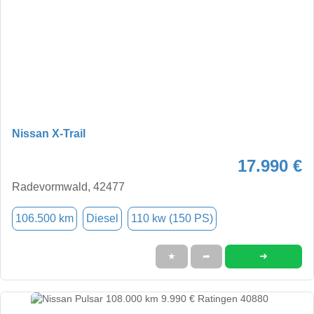
Nissan X-Trail
17.990 €
Radevormwald, 42477
106.500 km
Diesel
110 kw (150 PS)
➜
★
➦