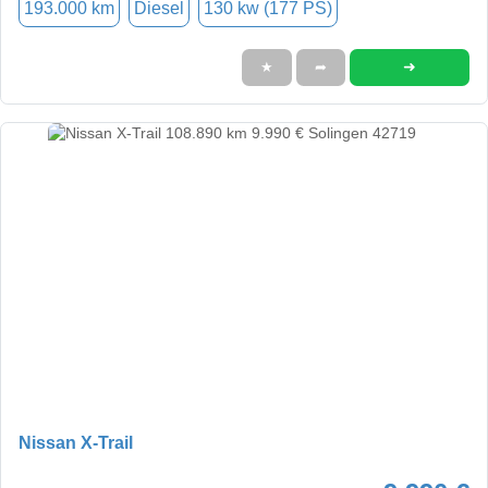
193.000 km
Diesel
130 kw (177 PS)
➜
★
➦
Nissan X-Trail