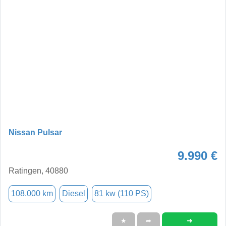
Nissan Pulsar
9.990 €
Ratingen, 40880
108.000 km
Diesel
81 kw (110 PS)
➜
★
➦