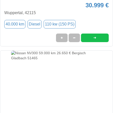
30.999 €
Wuppertal, 42115
40.000 km
Diesel
110 kw (150 PS)
➜
★
➦