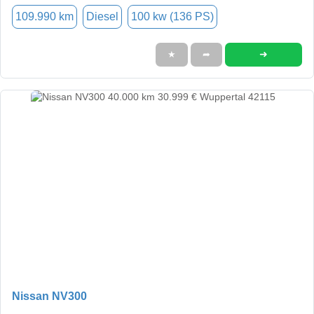
109.990 km
Diesel
100 kw (136 PS)
➜
★
➦
Nissan NV300