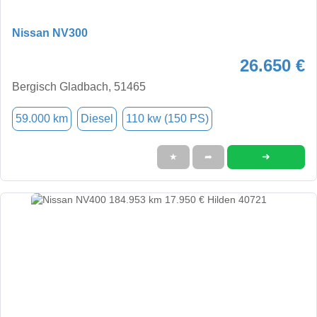
Nissan NV300
26.650 €
Bergisch Gladbach, 51465
59.000 km
Diesel
110 kw (150 PS)
➜
★
➦