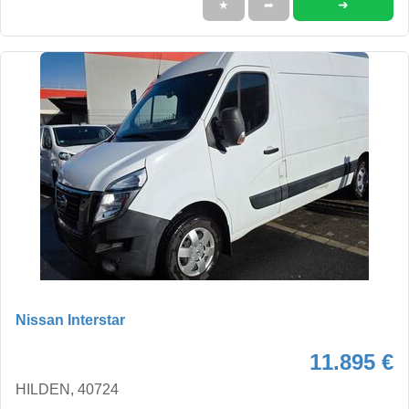
➜
★
➦
Nissan Interstar
11.895 €
HILDEN, 40724