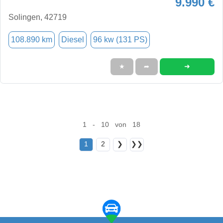
9.990 €
Solingen, 42719
108.890 km
Diesel
96 kw (131 PS)
➜
★
➦
1 - 10 von 18
1
2
❯
❯❯