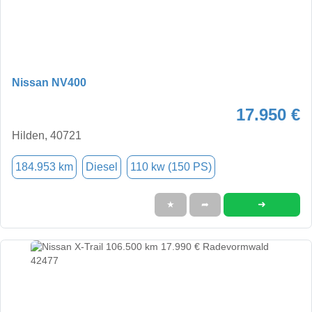
Nissan NV400
17.950 €
Hilden, 40721
184.953 km
Diesel
110 kw (150 PS)
➜
★
➦