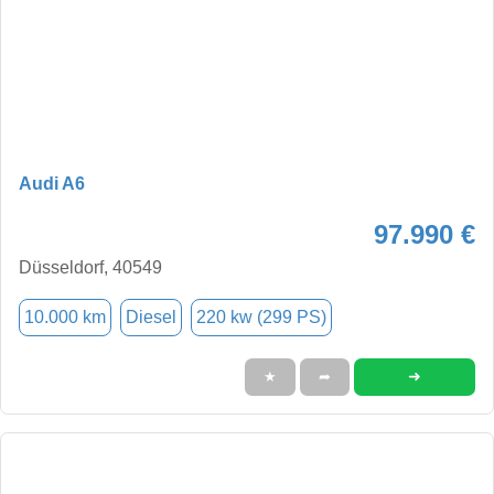
Audi A6
97.990 €
Düsseldorf, 40549
10.000 km
Diesel
220 kw (299 PS)
➜
★
➦