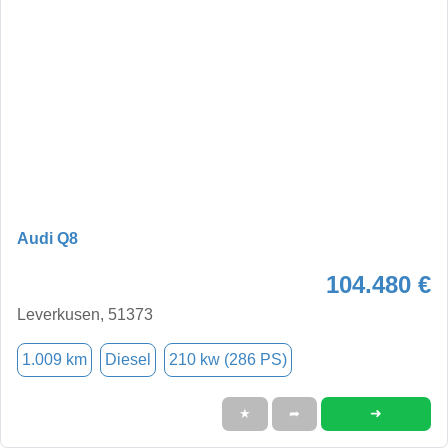
Audi Q8
104.480 €
Leverkusen, 51373
1.009 km
Diesel
210 kw (286 PS)
➜
★
➦