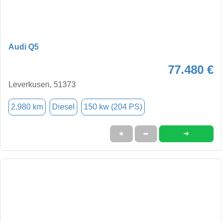
Audi Q5
77.480 €
Leverkusen, 51373
2.980 km
Diesel
150 kw (204 PS)
➜
★
➦