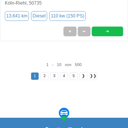
Köln-Riehl, 50735
13.641 km
Diesel
110 kw (150 PS)
➜
★
➦
1 - 10 von 500
1
2
3
4
5
❯
❯❯