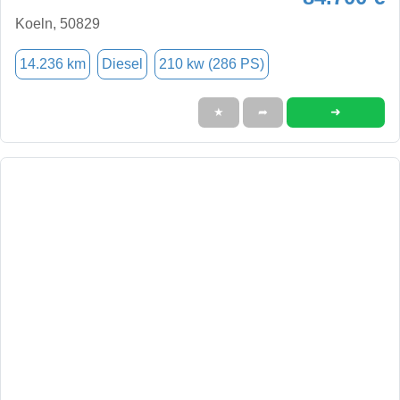
Koeln, 50829
14.236 km
Diesel
210 kw (286 PS)
➜
★
➦