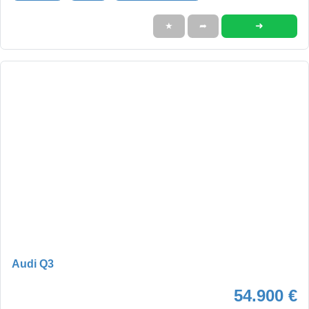
➜
★
➦
Audi Q3
54.900 €