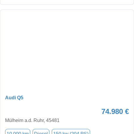
Audi Q5
74.980 €
Mülheim a.d. Ruhr, 45481
10.000 km
Diesel
150 kw (204 PS)