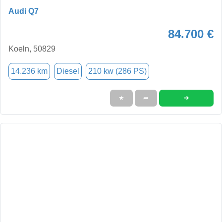
Audi Q7
84.700 €
Koeln, 50829
14.236 km
Diesel
210 kw (286 PS)
➜
★
➦