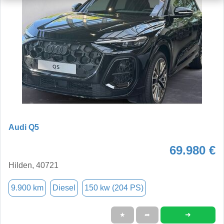
Audi Q5
69.980 €
Hilden, 40721
9.900 km
Diesel
150 kw (204 PS)
➜
★
➦