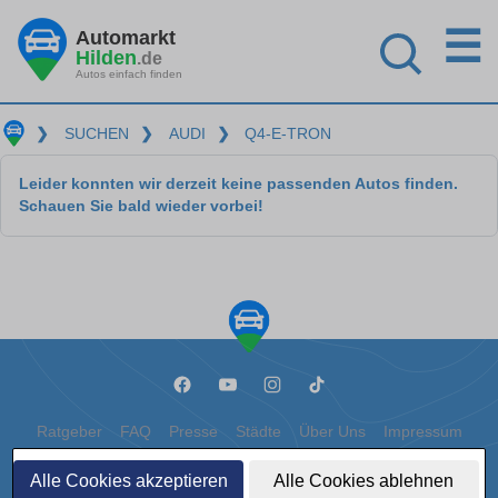
☰
Automarkt
Hilden
.de
Autos einfach finden
❯
SUCHEN
❯
AUDI
❯
Q4-E-TRON
Leider konnten wir derzeit keine passenden Autos finden.
Schauen Sie bald wieder vorbei!
Ratgeber
FAQ
Presse
Städte
Über Uns
Impressum
Datenschutz
Cookies
Alle Cookies akzeptieren
Alle Cookies ablehnen