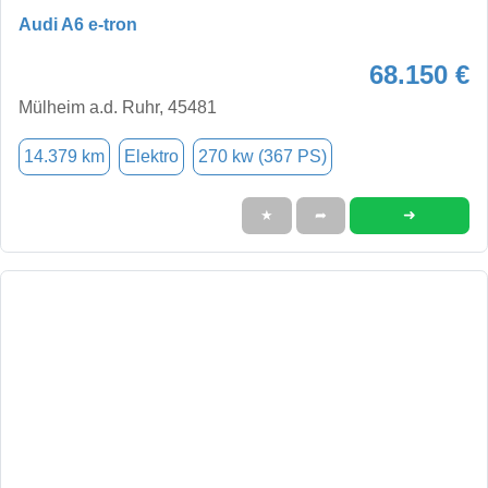
Audi A6 e-tron
68.150 €
Mülheim a.d. Ruhr, 45481
14.379 km
Elektro
270 kw (367 PS)
➜
★
➦