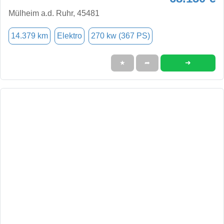
Mülheim a.d. Ruhr, 45481
14.379 km
Elektro
270 kw (367 PS)
➜
★
➦