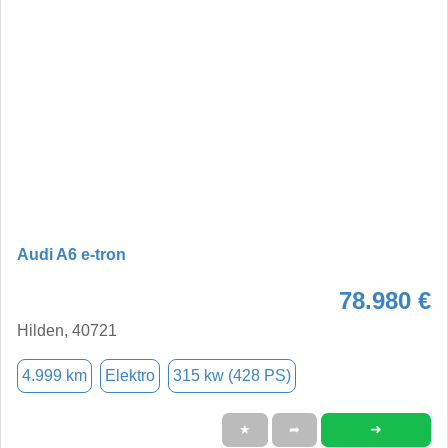
Audi A6 e-tron
78.980 €
Hilden, 40721
4.999 km
Elektro
315 kw (428 PS)
➜
★
➦