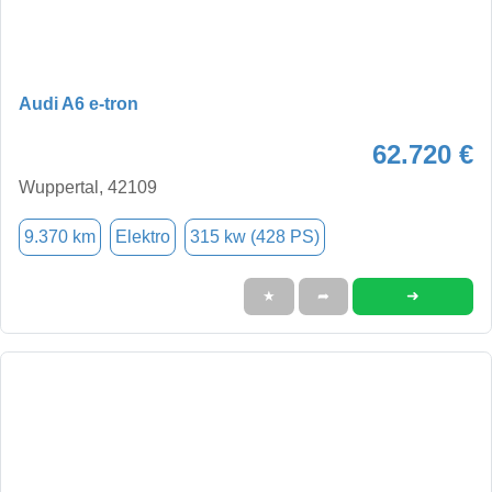
Audi A6 e-tron
62.720 €
Wuppertal, 42109
9.370 km
Elektro
315 kw (428 PS)
➜
★
➦