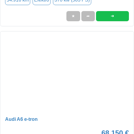
➜
★
➦
Audi A6 e-tron
68.150 €