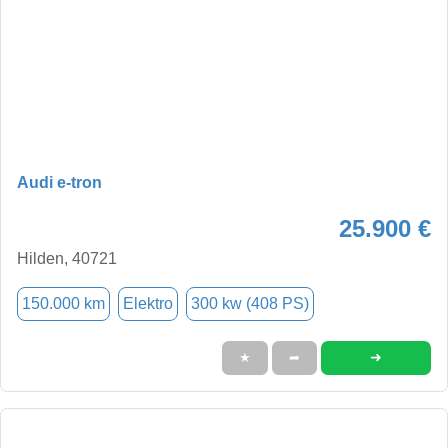
Audi e-tron
25.900 €
Hilden, 40721
150.000 km
Elektro
300 kw (408 PS)
➜
★
➦