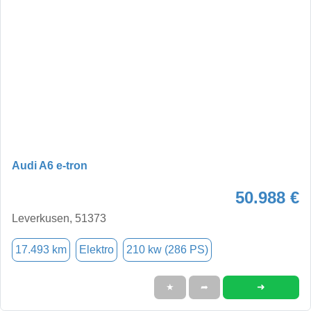
Audi A6 e-tron
50.988 €
Leverkusen, 51373
17.493 km
Elektro
210 kw (286 PS)
➜
★
➦