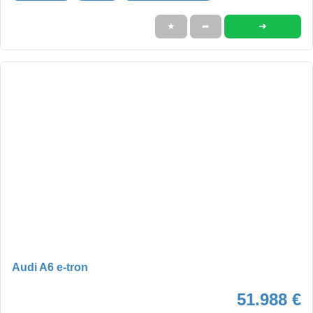
➜
★
➦
Audi A6 e-tron
51.988 €