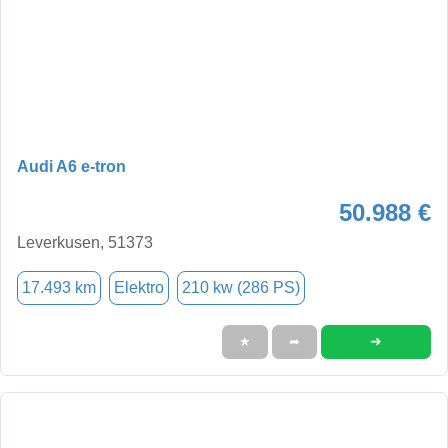
Audi A6 e-tron
50.988 €
Leverkusen, 51373
17.493 km
Elektro
210 kw (286 PS)
➜
★
➦