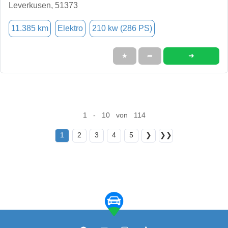
Leverkusen, 51373
11.385 km
Elektro
210 kw (286 PS)
➜
★
➦
1 - 10 von 114
1
2
3
4
5
❯
❯❯