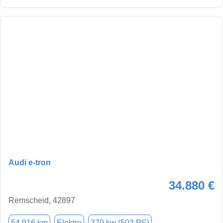
Audi e-tron
34.880 €
Remscheid, 42897
54.916 km
Elektro
370 kw (503 PS)