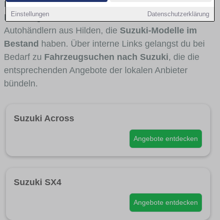
Fahrertypen die Marke interessant ist. Viele
Einstellungen
Datenschutzerklärung
Fahrzeuge stammen von Autohäusern und
Autohändlern aus Hilden, die
Suzuki-Modelle im
Bestand
haben. Über interne Links gelangst du bei
Bedarf zu
Fahrzeugsuchen nach Suzuki
, die die
entsprechenden Angebote der lokalen Anbieter
bündeln.
Suzuki Across
Angebote entdecken
Suzuki SX4
Angebote entdecken