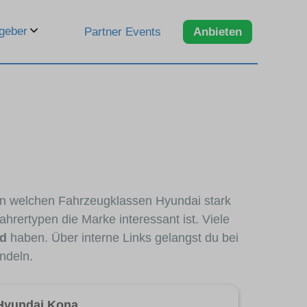
geber
Partner Events
Anbieten
, in welchen Fahrzeugklassen Hyundai stark
hrertypen die Marke interessant ist. Viele
nd
haben. Über interne Links gelangst du bei
ndeln.
Hyundai Kona