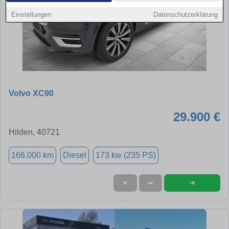
Einstellungen
Datenschutzerklärung
Volvo XC90
29.900 €
Hilden, 40721
166.000 km
Diesel
173 kw (235 PS)
➜
★
➦