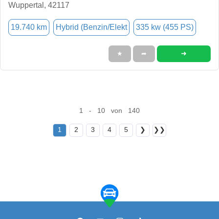
Wuppertal, 42117
19.740 km
Hybrid (Benzin/Elekt
335 kw (455 PS)
➜
★
➦
1 - 10 von 140
1
2
3
4
5
❯
❯❯