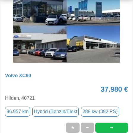
Volvo XC90
37.980 €
Hilden, 40721
96.957 km
Hybrid (Benzin/Elekt
288 kw (392 PS)
➜
★
➦