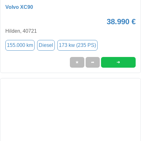
Volvo XC90
38.990 €
Hilden, 40721
155.000 km
Diesel
173 kw (235 PS)
➜
★
➦