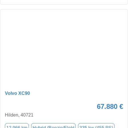
Volvo XC90
67.880 €
Hilden, 40721
12.966 km
Hybrid (Benzin/Elekt
335 kw (455 PS)