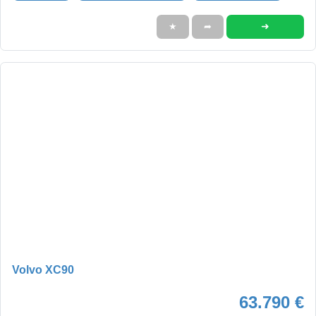
➜
★
➦
Volvo XC90
63.790 €