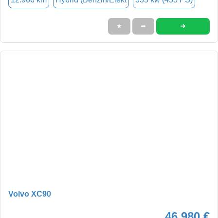
➜
★
➦
Volvo XC90
46.980 €