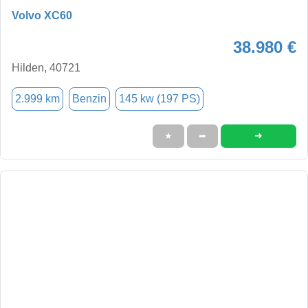
Volvo XC60
38.980 €
Hilden, 40721
2.999 km
Benzin
145 kw (197 PS)
➜
★
➦