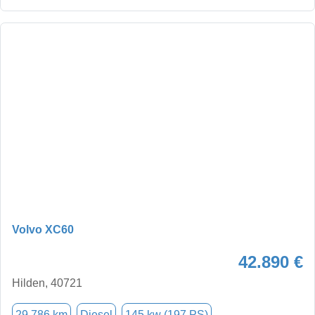
Volvo XC60
42.890 €
Hilden, 40721
29.786 km
Diesel
145 kw (197 PS)