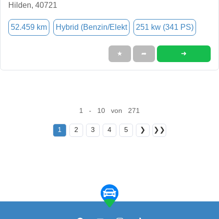
Hilden, 40721
52.459 km
Hybrid (Benzin/Elekt
251 kw (341 PS)
➜
★
➦
1 - 10 von 271
1
2
3
4
5
❯
❯❯