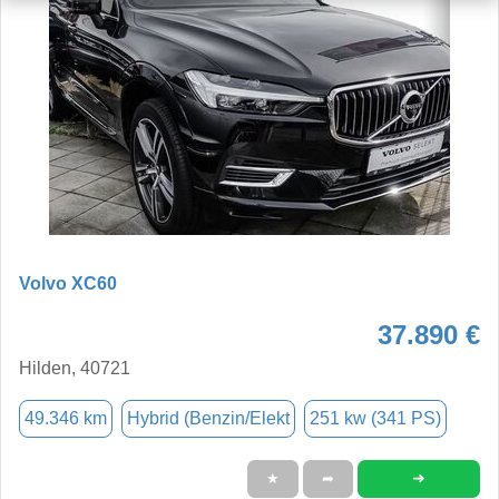
Volvo XC60
37.890 €
Hilden, 40721
49.346 km
Hybrid (Benzin/Elekt
251 kw (341 PS)
➜
★
➦