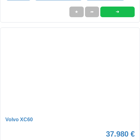
➜
★
➦
Volvo XC60
37.980 €