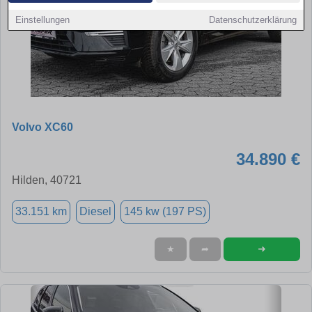
Einstellungen
Datenschutzerklärung
Volvo XC60
34.890 €
Hilden, 40721
33.151 km
Diesel
145 kw (197 PS)
➜
★
➦