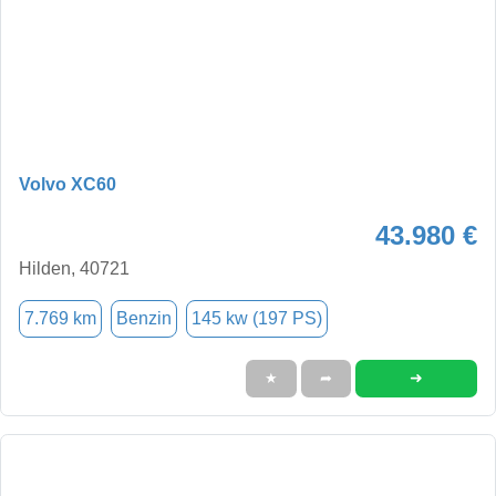
Volvo XC60
43.980 €
Hilden, 40721
7.769 km
Benzin
145 kw (197 PS)
➜
★
➦