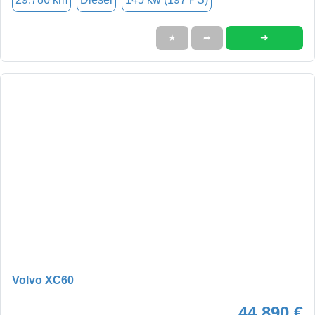
➜
★
➦
Volvo XC60
44.890 €