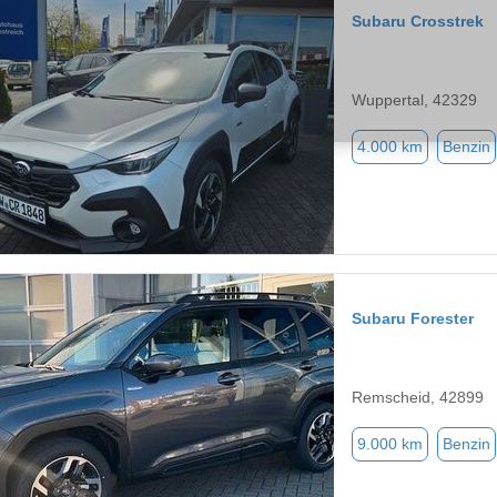
Subaru Crosstrek
Wuppertal, 42329
4.000 km
Benzin
Subaru Forester
Remscheid, 42899
9.000 km
Benzin