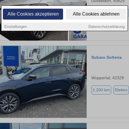
Düsseldorf, 40625
2.750 km
Elektro
Alle Cookies akzeptieren
Alle Cookies ablehnen
Einstellungen
Datenschutzerklärung
Subaru Solterra
Wuppertal, 42329
1.200 km
Elektro