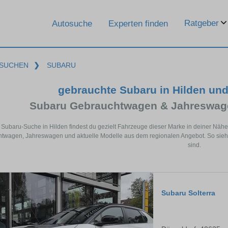
Ratgeber
Autosuche
Experten finden
SUCHEN
❯
SUBARU
gebrauchte Subaru in Hilden un
Subaru Gebrauchtwagen & Jahreswage
r Subaru-Suche in Hilden findest du gezielt Fahrzeuge dieser Marke in deiner Näh
twagen, Jahreswagen und aktuelle Modelle aus dem regionalen Angebot. So siehst
sind.
Subaru Solterra