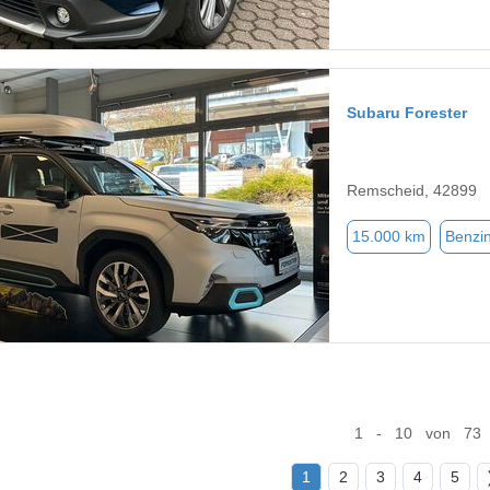
Subaru Forester
Remscheid, 42899
15.000 km
Benzi
1 - 10 von 73
1
2
3
4
5