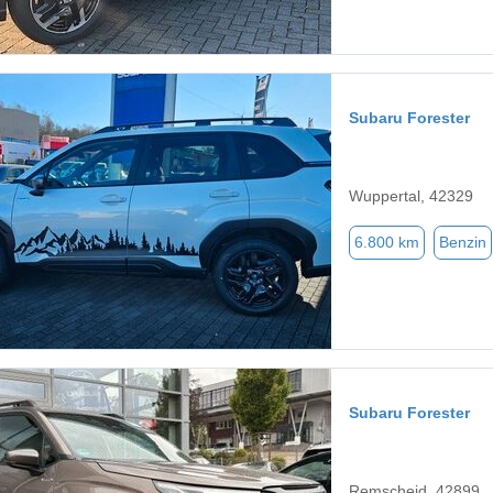
Subaru Forester
Wuppertal, 42329
6.800 km
Benzin
Subaru Forester
Remscheid, 42899