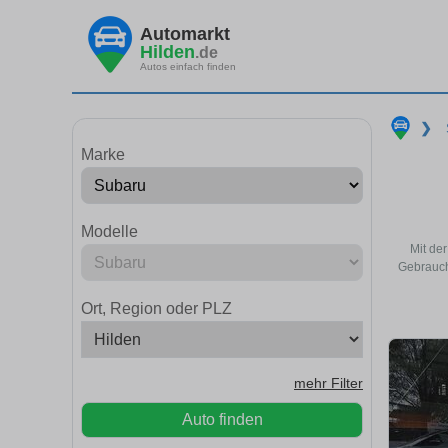
Automarkt
Hilden
.de
Autos einfach finden
❯
Marke
Modelle
Mit de
Gebrauch
Ort, Region oder PLZ
mehr Filter
Auto finden