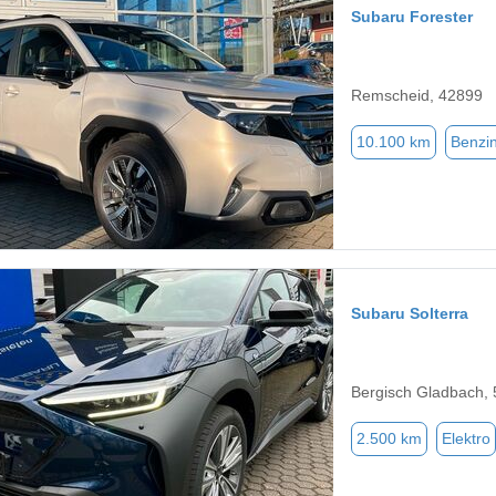
Subaru Forester
Remscheid, 42899
10.100 km
Benzi
Subaru Solterra
Bergisch Gladbach,
2.500 km
Elektro