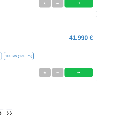
➜
★
➦
41.990 €
n
100 kw (136 PS)
➜
★
➦
❯
❯❯