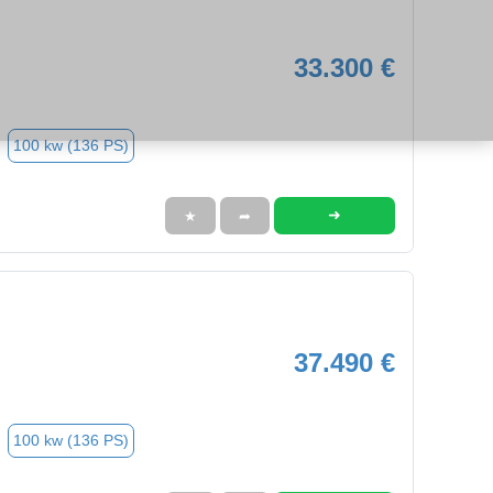
33.300 €
100 kw (136 PS)
➜
★
➦
37.490 €
100 kw (136 PS)