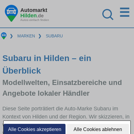
☰
Automarkt
Hilden
.de
Autos einfach finden
❯
MARKEN
❯
SUBARU
Subaru in Hilden – ein
Überblick
Modellwelten, Einsatzbereiche und
Angebote lokaler Händler
Diese Seite porträtiert die Auto-Marke Subaru im
Kontext von Hilden und der Region. Wir skizzieren, in
welchen Fahrzeugklassen Subaru stark vertreten ist,
Alle Cookies akzeptieren
Alle Cookies ablehnen
welche Modellreihen häufig im Stadt- und