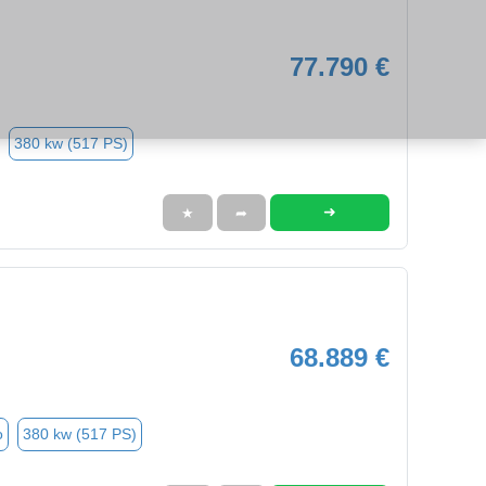
77.790 €
380 kw (517 PS)
➜
★
➦
68.889 €
o
380 kw (517 PS)