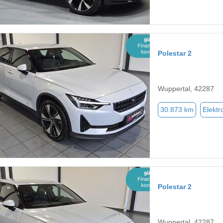
Polestar 2
Wuppertal, 42287
30.873 km
Elektr
Polestar 2
Wuppertal, 42287