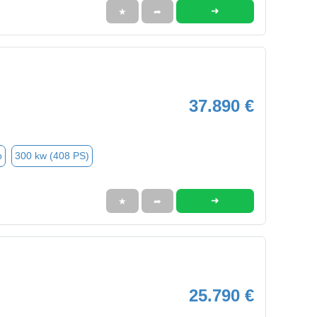
➜
★
➦
37.890 €
o
300 kw (408 PS)
➜
★
➦
25.790 €