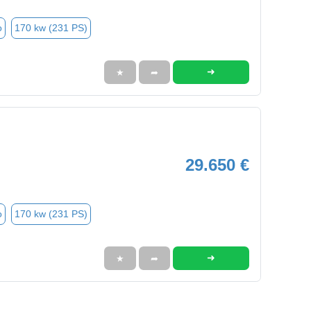
o
170 kw (231 PS)
➜
★
➦
29.650 €
o
170 kw (231 PS)
➜
★
➦