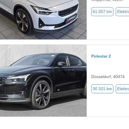
61.557 km
Elektr
Polestar 2
Düsseldorf, 40474
30.321 km
Elektr