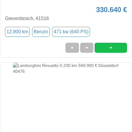
330.640 €
Grevenbroich, 41516
12.900 km
Benzin
471 kw (640 PS)
➜
★
➦