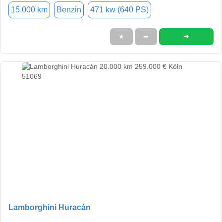
15.000 km
Benzin
471 kw (640 PS)
➜
★
➦
Lamborghini Huracán