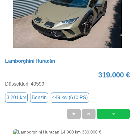
Lamborghini Huracán
319.000 €
Düsseldorf, 40599
3.201 km
Benzin
449 kw (610 PS)
➜
★
➦