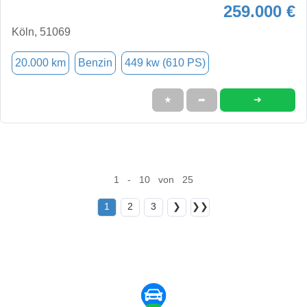
259.000 €
Köln, 51069
20.000 km
Benzin
449 kw (610 PS)
➜
★
➦
1 - 10 von 25
1
2
3
❯
❯❯