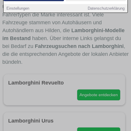
Umlandverkehr zu sehen sind und für welche
Einstellungen
Datenschutzerklärung
Fahrertypen die Marke interessant ist. Viele
Fahrzeuge stammen von Autohäusern und
Autohändlern aus Hilden, die
Lamborghini-Modelle
im Bestand
haben. Über interne Links gelangst du
bei Bedarf zu
Fahrzeugsuchen nach Lamborghini
,
die die entsprechenden Angebote der lokalen Anbieter
bündeln.
Lamborghini Revuelto
Angebote entdecken
Lamborghini Urus