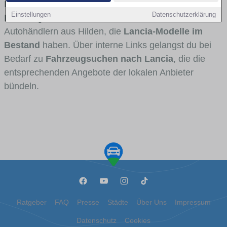
Fahrertypen die Marke interessant ist. Viele
Einstellungen
Datenschutzerklärung
Fahrzeuge stammen von Autohäusern und
Autohändlern aus Hilden, die
Lancia-Modelle im
Bestand
haben. Über interne Links gelangst du bei
Bedarf zu
Fahrzeugsuchen nach Lancia
, die die
entsprechenden Angebote der lokalen Anbieter
bündeln.
Ratgeber
FAQ
Presse
Städte
Über Uns
Impressum
Datenschutz
Cookies