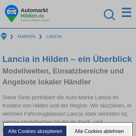
☰
Automarkt
Hilden
.de
Autos einfach finden
❯
MARKEN
❯
LANCIA
Lancia in Hilden – ein Überblick
Modellwelten, Einsatzbereiche und
Angebote lokaler Händler
Diese Seite porträtiert die Auto-Marke Lancia im
Kontext von Hilden und der Region. Wir skizzieren, in
welchen Fahrzeugklassen Lancia stark vertreten ist,
welche Modellreihen häufig im Stadt- und
Umlandverkehr zu sehen sind und für welche
Alle Cookies akzeptieren
Alle Cookies ablehnen