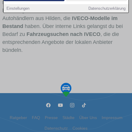
Fahrertypen die Marke interessant ist. Viele
Einstellungen
Datenschutzerklärung
Fahrzeuge stammen von Autohäusern und
Autohändlern aus Hilden, die
IVECO-Modelle im
Bestand
haben. Über interne Links gelangst du bei
Bedarf zu
Fahrzeugsuchen nach IVECO
, die die
entsprechenden Angebote der lokalen Anbieter
bündeln.
Ratgeber
FAQ
Presse
Städte
Über Uns
Impressum
Datenschutz
Cookies