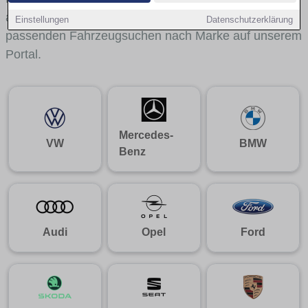
aus gelangst du mit internen Links bequem zu den
Einstellungen
Datenschutzerklärung
passenden Fahrzeugsuchen nach Marke auf unserem
Portal.
Mercedes-
VW
BMW
Benz
Audi
Opel
Ford