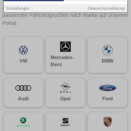
aus gelangst du mit internen Links bequem zu den
Einstellungen
Datenschutzerklärung
passenden Fahrzeugsuchen nach Marke auf unserem
Portal.
Mercedes-
VW
BMW
Benz
Audi
Opel
Ford