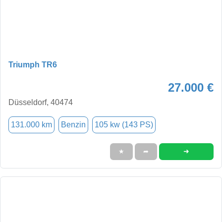
Triumph TR6
27.000 €
Düsseldorf, 40474
131.000 km
Benzin
105 kw (143 PS)
➜
★
➦