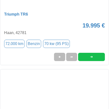
Triumph TR6
19.995 €
Haan, 42781
72.000 km
Benzin
70 kw (95 PS)
➜
★
➦