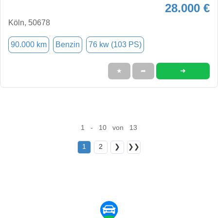
28.000 €
Köln, 50678
90.000 km
Benzin
76 kw (103 PS)
➜
★
➦
1 - 10 von 13
1
2
❯
❯❯