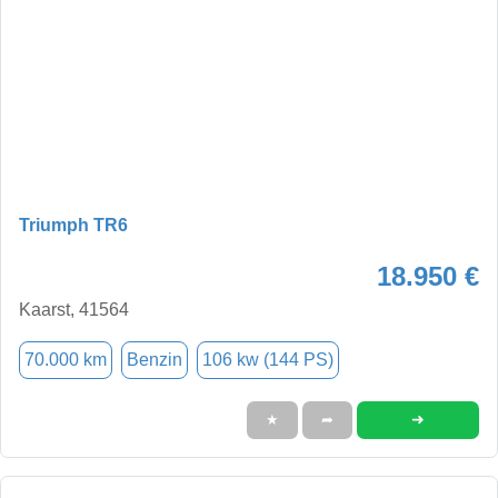
Triumph TR6
18.950 €
Kaarst, 41564
70.000 km
Benzin
106 kw (144 PS)
➜
★
➦