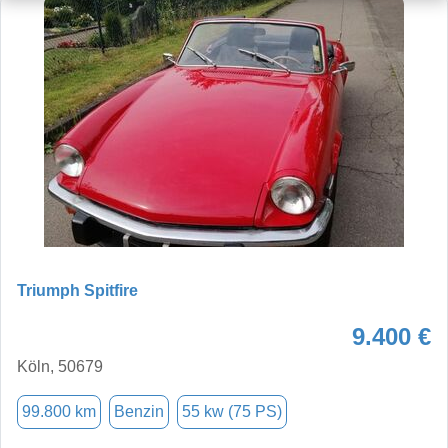
Triumph Spitfire
9.400 €
Köln, 50679
99.800 km
Benzin
55 kw (75 PS)