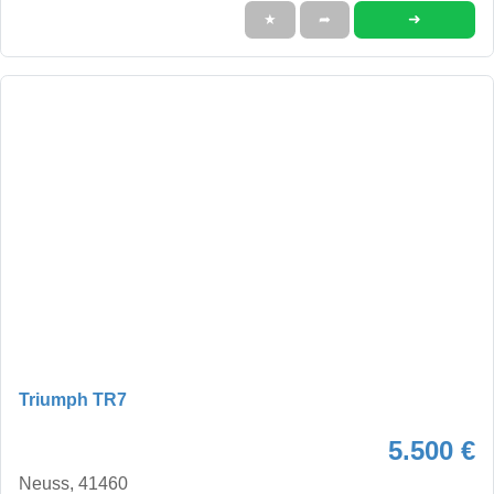
➜
★
➦
Triumph TR7
5.500 €
Neuss, 41460