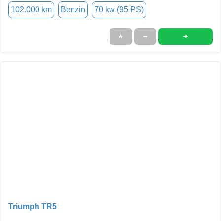
102.000 km
Benzin
70 kw (95 PS)
➜
★
➦
Triumph TR5