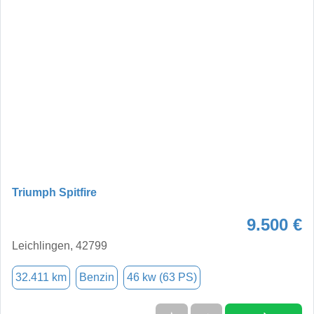
Triumph Spitfire
9.500 €
Leichlingen, 42799
32.411 km
Benzin
46 kw (63 PS)