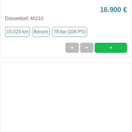
16.900 €
Düsseldorf, 40210
15.023 km
Benzin
78 kw (106 PS)
➜
★
➦