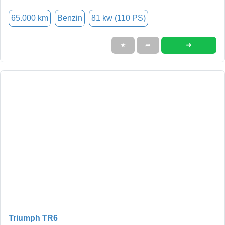
65.000 km
Benzin
81 kw (110 PS)
➜
★
➦
Triumph TR6