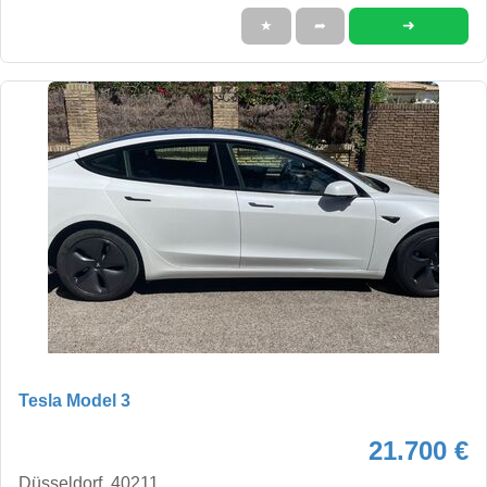
➜
★
➦
Tesla Model 3
21.700 €
Düsseldorf, 40211