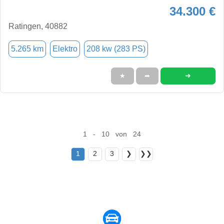
34.300 €
Ratingen, 40882
5.265 km
Elektro
208 kw (283 PS)
➜
★
➦
1 - 10 von 24
1
2
3
❯
❯❯