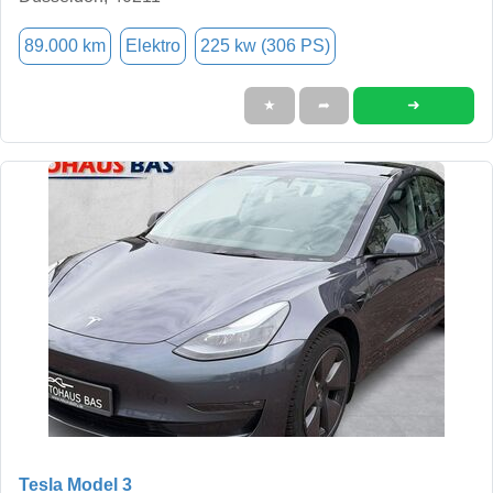
89.000 km
Elektro
225 kw (306 PS)
➜
★
➦
Tesla Model 3