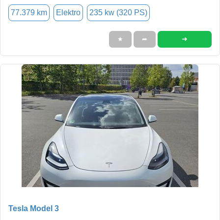
77.379 km
Elektro
235 kw (320 PS)
➜
★
➦
Tesla Model 3