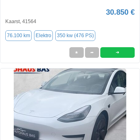
30.850 €
Kaarst, 41564
76.100 km
Elektro
350 kw (476 PS)
➜
★
➦