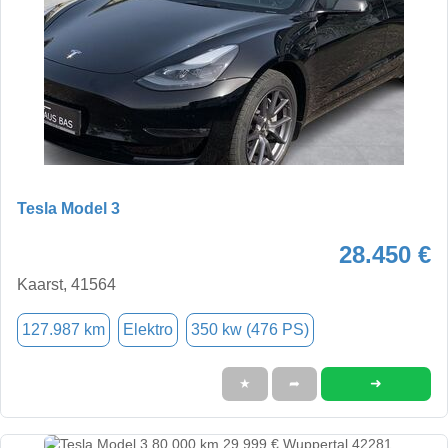
Tesla Model 3
28.450 €
Kaarst, 41564
127.987 km
Elektro
350 kw (476 PS)
➜
★
➦