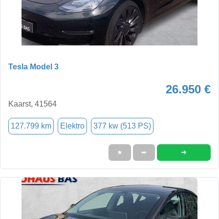
Tesla Model 3
26.950 €
Kaarst, 41564
127.799 km
Elektro
377 kw (513 PS)
➜
★
➦