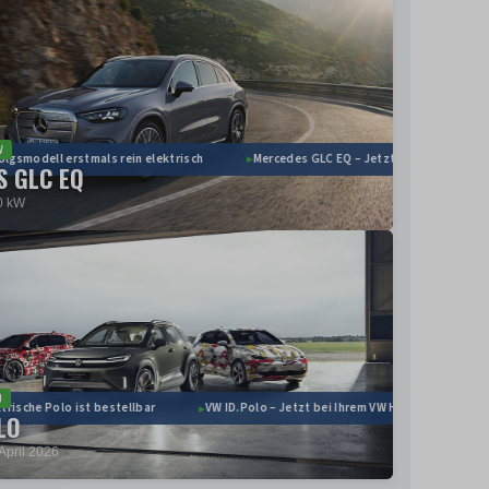
V
gsmodell erstmals rein elektrisch
Mercedes GLC EQ – Jetzt bei Ihrem Merced
S GLC EQ
0 kW
U
rische Polo ist bestellbar
VW ID.Polo – Jetzt bei Ihrem VW Händler konfigurie
LO
April 2026