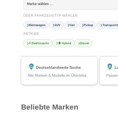
ODER FAHRZEUGTYP WÄHLEN
Kleinwagen
SUV
Van
Pickup
Transporte
❯
❯
❯
❯
❯
ANTRIEB
⚡ Elektroauto
🔋 Hybrid
Diesel
❯
❯
❯
Deutschlandweite Suche
L
Alle Marken & Modelle im Überblick
Passen
Beliebte Marken