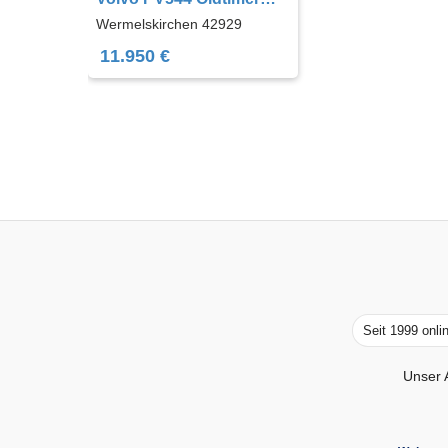
Liebhaberfahrzeug !!!
Wermelskirchen 42929
11.950 €
Seit 1999 onli
Unser 