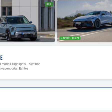
NEU
⚡ SPORT · 650 PS
TE
 Modell-Highlights – sichtbar
twagenportal. Echtes