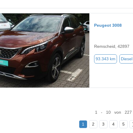
Peugeot 3008
Remscheid, 42897
93.343 km
Diesel
1 - 10 von 227
1
2
3
4
5