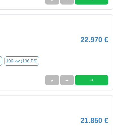
22.970 €
n
100 kw (136 PS)
➜
★
➦
21.850 €