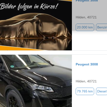
Peugeot 3008
Hilden, 40721
20.000 km
Benzi
Peugeot 3008
Hilden, 40721
79.765 km
Diesel