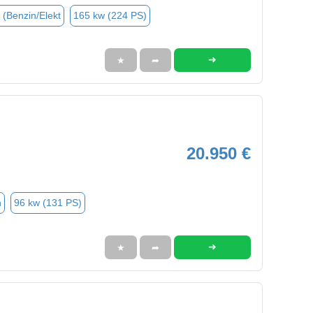
 (Benzin/Elekt
165 kw (224 PS)
➜
★
➦
20.950 €
n
96 kw (131 PS)
➜
★
➦