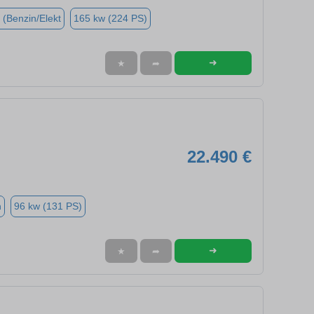
 (Benzin/Elekt
165 kw (224 PS)
➜
★
➦
22.490 €
n
96 kw (131 PS)
➜
★
➦