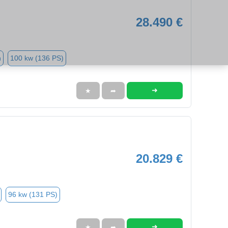
28.490 €
n
100 kw (136 PS)
➜
★
➦
20.829 €
96 kw (131 PS)
➜
★
➦