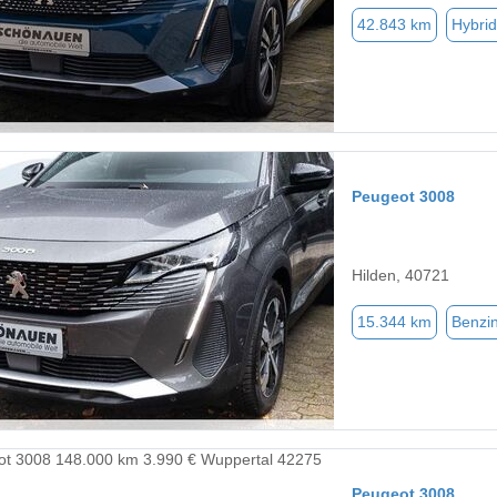
42.843 km
Hybrid
Peugeot 3008
Hilden, 40721
15.344 km
Benzi
Peugeot 3008