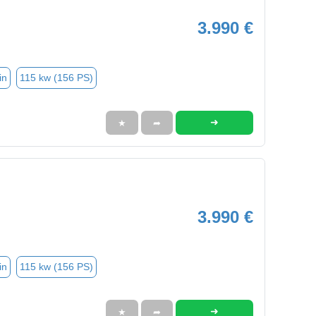
3.990 €
in
115 kw (156 PS)
➜
★
➦
3.990 €
in
115 kw (156 PS)
➜
★
➦