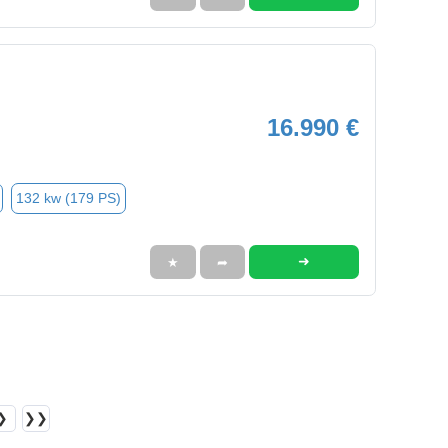
16.990 €
132 kw (179 PS)
➜
★
➦
❯
❯❯