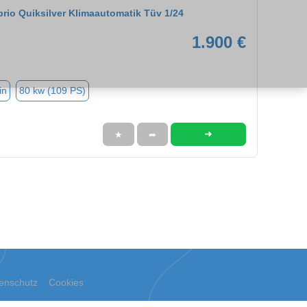
rio Quiksilver Klimaautomatik Tüv 1/24
1.900 €
in
80 kw (109 PS)
➜
★
➦
enschutz
Cookies