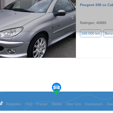
Peugeot 206 cc Cab
Ratingen, 40885
168.000 km
Benz
Ratgeber
FAQ
Presse
Städte
Über Uns
Impressum
Dat