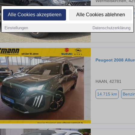
Wermelskirchen, 42
14.126 km
Benzi
Alle Cookies akzeptieren
Alle Cookies ablehnen
Einstellungen
Datenschutzerklärung
Peugeot 2008 Allur
HAAN, 42781
14.715 km
Benzi