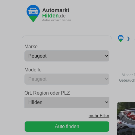
Automarkt
Hilden
.de
Autos einfach finden
❯
Marke
Modelle
Mit der
Gebraucht
Ort, Region oder PLZ
mehr Filter
Auto finden