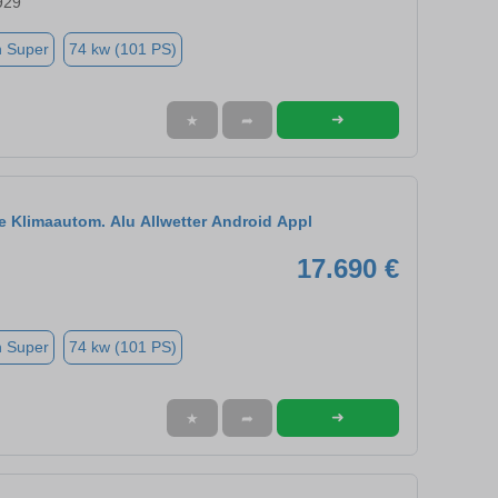
929
n Super
74 kw (101 PS)
➜
★
➦
e Klimaautom. Alu Allwetter Android Appl
17.690 €
n Super
74 kw (101 PS)
➜
★
➦