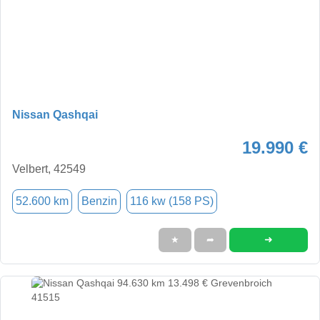
Nissan Qashqai
19.990 €
Velbert, 42549
52.600 km
Benzin
116 kw (158 PS)
➜
★
➦