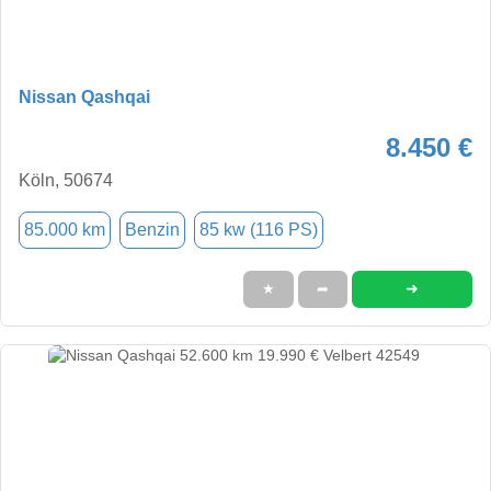
Nissan Qashqai
8.450 €
Köln, 50674
85.000 km
Benzin
85 kw (116 PS)
➜
★
➦