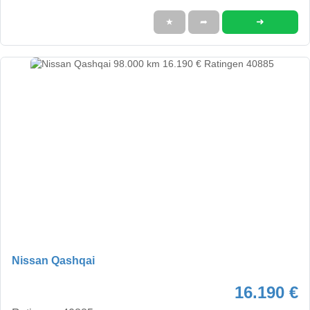
➜
★
➦
Nissan Qashqai
16.190 €