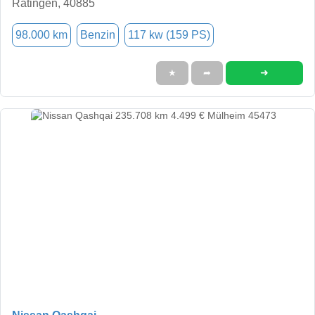
Ratingen, 40885
98.000 km
Benzin
117 kw (159 PS)
➜
★
➦