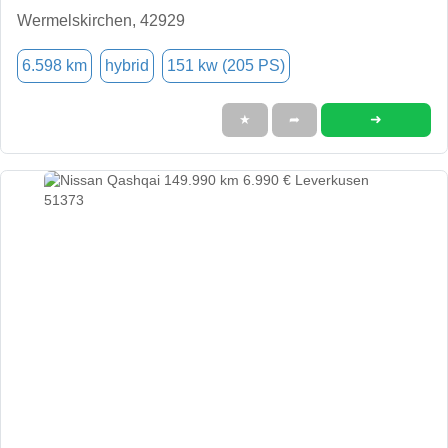
Wermelskirchen, 42929
6.598 km
hybrid
151 kw (205 PS)
➜
★
➦