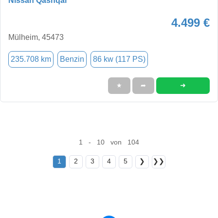
Nissan Qashqai
4.499 €
Mülheim, 45473
235.708 km
Benzin
86 kw (117 PS)
➜
★
➦
1 - 10 von 104
1
2
3
4
5
❯
❯❯