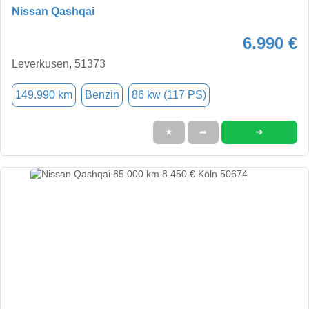
Nissan Qashqai
6.990 €
Leverkusen, 51373
149.990 km
Benzin
86 kw (117 PS)
➜
★
➦