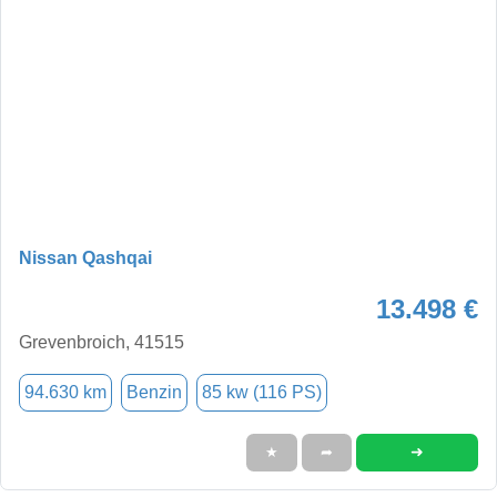
Nissan Qashqai
13.498 €
Grevenbroich, 41515
94.630 km
Benzin
85 kw (116 PS)
➜
★
➦