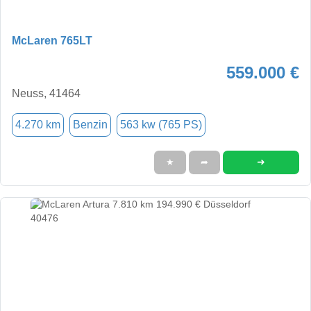
McLaren 765LT
559.000 €
Neuss, 41464
4.270 km
Benzin
563 kw (765 PS)
➜
★
➦