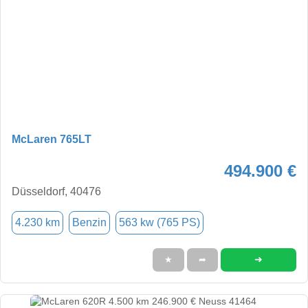
McLaren 765LT
494.900 €
Düsseldorf, 40476
4.230 km
Benzin
563 kw (765 PS)
➜
★
➦