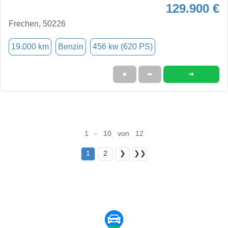
129.900 €
Frechen, 50226
19.000 km
Benzin
456 kw (620 PS)
➜
★
➦
1 - 10 von 12
1
2
❯
❯❯