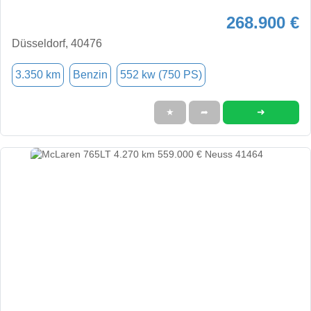
268.900 €
Düsseldorf, 40476
3.350 km
Benzin
552 kw (750 PS)
➜
★
➦