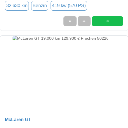
32.630 km
Benzin
419 kw (570 PS)
➜
★
➦
McLaren GT