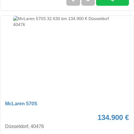
➜
★
➦
McLaren 570S
134.900 €
Düsseldorf, 40476