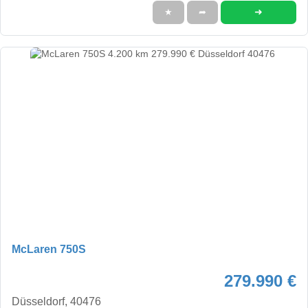
➜
★
➦
McLaren 750S
279.990 €
Düsseldorf, 40476