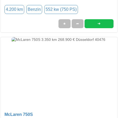
4.200 km
Benzin
552 kw (750 PS)
➜
★
➦
McLaren 750S