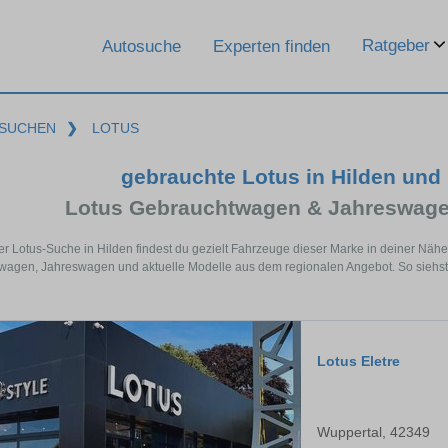
Ratgeber
Autosuche
Experten finden
SUCHEN
❯
LOTUS
gebrauchte Lotus in Hilden und
Lotus Gebrauchtwagen & Jahreswage
er Lotus-Suche in Hilden findest du gezielt Fahrzeuge dieser Marke in deiner Näh
agen, Jahreswagen und aktuelle Modelle aus dem regionalen Angebot. So siehst du
Lotus Eletre
Wuppertal, 42349