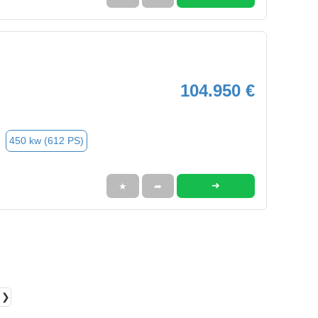
104.950 €
450 kw (612 PS)
➜
★
➦
❯❯