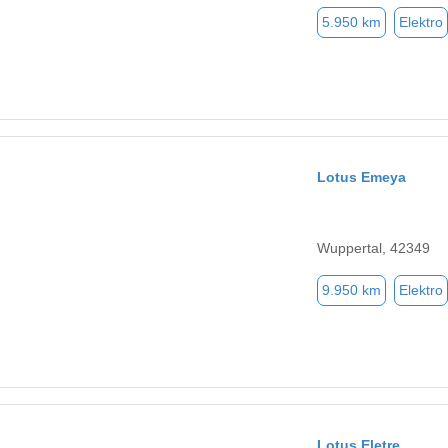
5.950 km
Elektro
Lotus Emeya
Wuppertal, 42349
9.950 km
Elektro
Lotus Eletre