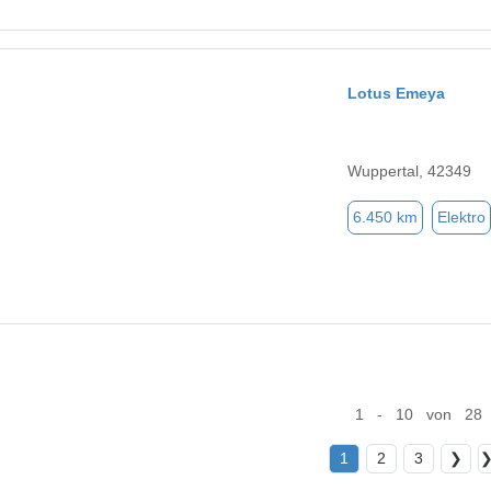
Lotus Emeya
Wuppertal, 42349
6.450 km
Elektro
1 - 10 von 28
1
2
3
❯