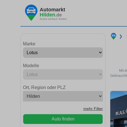
Automarkt
Hilden
.de
Autos einfach finden
❯
Marke
Modelle
Mit d
Gebrauchtw
Ort, Region oder PLZ
mehr Filter
Auto finden