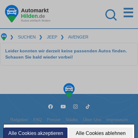
☰
Automarkt
Hilden
.de
Autos einfach finden
❯
SUCHEN
❯
JEEP
❯
AVENGER
Leider konnten wir derzeit keine passenden Autos finden.
Schauen Sie bald wieder vorbei!
Ratgeber
FAQ
Presse
Städte
Über Uns
Impressum
Datenschutz
Cookies
Alle Cookies akzeptieren
Alle Cookies ablehnen