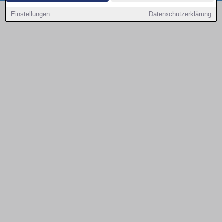
Copyright © 2000 - 2026 | 1A Infosysteme GmbH | Content by: 1a-sites-autos
Einstellungen
Datenschutzerklärung
09.08.2026