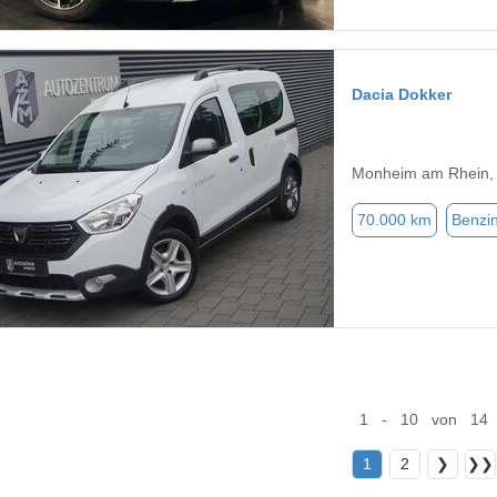
Dacia Dokker
Monheim am Rhein,
70.000 km
Benzi
1 - 10 von 14
1
2
❯
❯❯