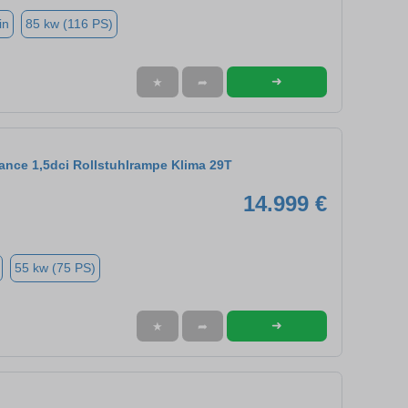
in
85 kw (116 PS)
➜
★
➦
ance 1,5dci Rollstuhlrampe Klima 29T
14.999 €
55 kw (75 PS)
➜
★
➦