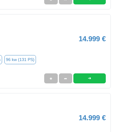
14.999 €
n
96 kw (131 PS)
➜
★
➦
14.999 €