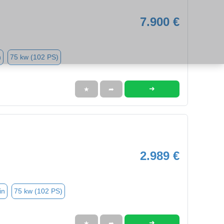
7.900 €
n
75 kw (102 PS)
➜
★
➦
2.989 €
in
75 kw (102 PS)
➜
★
➦