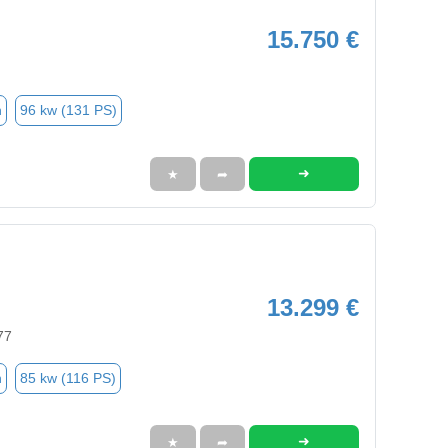
15.750 €
n
96 kw (131 PS)
➜
★
➦
13.299 €
77
n
85 kw (116 PS)
➜
★
➦