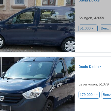
Dacia Dokker
Solingen, 42659
51.000 km
Benzi
Dacia Dokker
Leverkusen, 51379
179.000 km
Benz