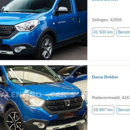
Solingen, 42655
41.500 km
Benzi
Dacia Dokker
Radevormwald, 424
59.987 km
Benzi