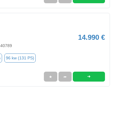
14.990 €
 40789
n
96 kw (131 PS)
➜
★
➦