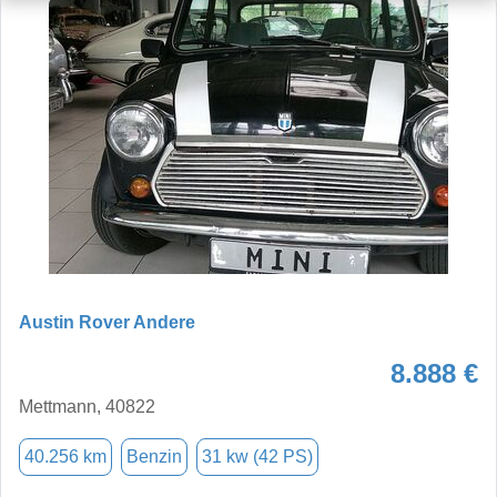
Austin Rover Andere
8.888 €
Mettmann, 40822
40.256 km
Benzin
31 kw (42 PS)