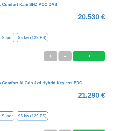
ss Comfort Kam SHZ ACC DAB
20.530 €
n Super
95 kw (129 PS)
➜
★
➦
 Comfort AllGrip 4x4 Hybrid Keyless PDC
21.290 €
n Super
95 kw (129 PS)