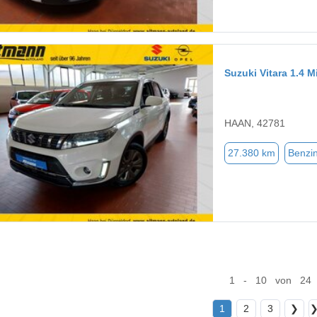
Suzuki Vitara 1.4 
HAAN, 42781
27.380 km
Benzi
1 - 10 von 24
1
2
3
❯