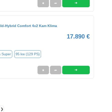
➜
★
➦
Mild-Hybrid Comfort 4x2 Kam Klima
17.890 €
n Super
95 kw (129 PS)
➜
★
➦
❯❯