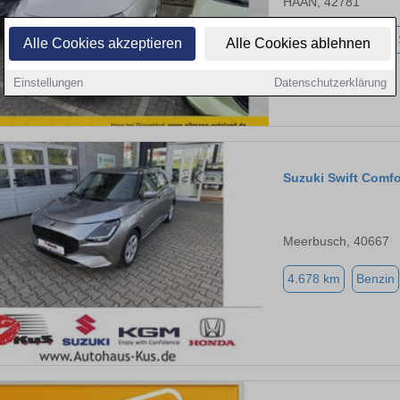
HAAN, 42781
1.800 km
Benzin
Alle Cookies akzeptieren
Alle Cookies ablehnen
Einstellungen
Datenschutzerklärung
Suzuki Swift Com
Meerbusch, 40667
4.678 km
Benzin