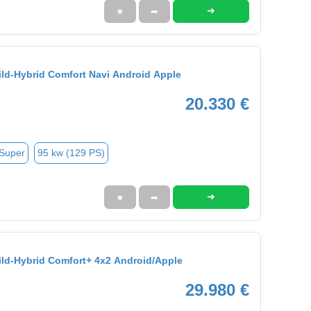
➜
★
➦
Mild-Hybrid Comfort Navi Android Apple
20.330 €
 Super
95 kw (129 PS)
➜
★
➦
Mild-Hybrid Comfort+ 4x2 Android/Apple
29.980 €