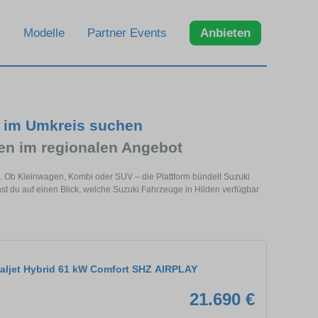
Modelle
Partner Events
Anbieten
d im Umkreis suchen
n im regionalen Angebot
e. Ob Kleinwagen, Kombi oder SUV – die Plattform bündelt Suzuki
 du auf einen Blick, welche Suzuki Fahrzeuge in Hilden verfügbar
ualjet Hybrid 61 kW Comfort SHZ AIRPLAY
21.690 €