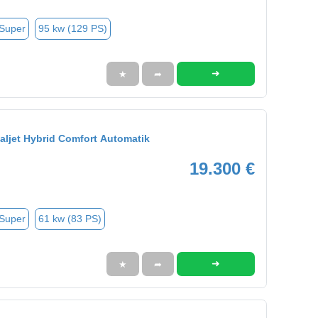
 Super
95 kw (129 PS)
➜
★
➦
ualjet Hybrid Comfort Automatik
19.300 €
 Super
61 kw (83 PS)
➜
★
➦