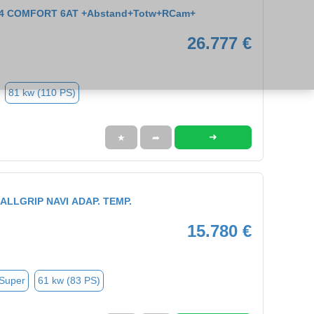
1.4 COMFORT 6AT +Abstand+Totw+RCam+
26.777 €
81 kw (110 PS)
➜
★
➦
 ALLGRIP NAVI ADAP. TEMP.
15.780 €
 Super
61 kw (83 PS)