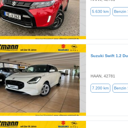
5.630 km
Benzin
Suzuki Swift 1.2 D
HAAN, 42781
7.200 km
Benzin