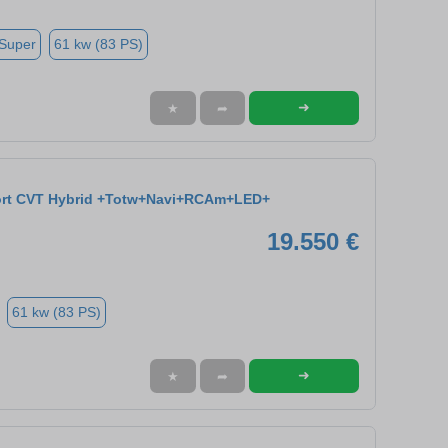
 Super
61 kw (83 PS)
➜
★
➦
fort CVT Hybrid +Totw+Navi+RCAm+LED+
19.550 €
61 kw (83 PS)
➜
★
➦