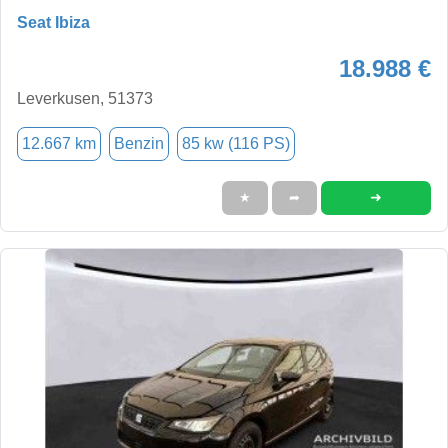
Seat Ibiza
18.988 €
Leverkusen, 51373
12.667 km
Benzin
85 kw (116 PS)
➜
★
➦