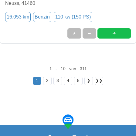
Neuss, 41460
16.053 km
Benzin
110 kw (150 PS)
➜
★
➦
1 - 10 von 311
1
2
3
4
5
❯
❯❯