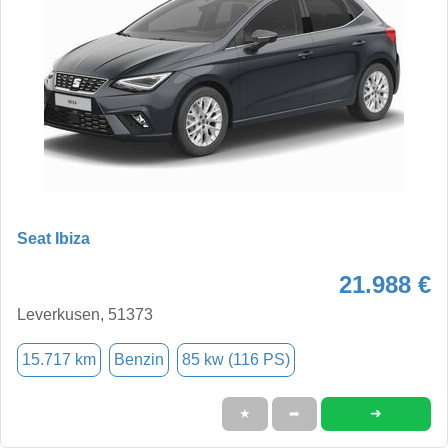
Seat Ibiza
21.988 €
Leverkusen, 51373
15.717 km
Benzin
85 kw (116 PS)
➜
★
➦