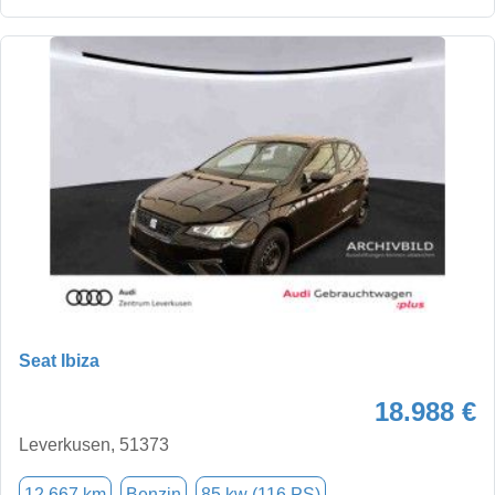
Seat Ibiza
18.988 €
Leverkusen, 51373
12.667 km
Benzin
85 kw (116 PS)