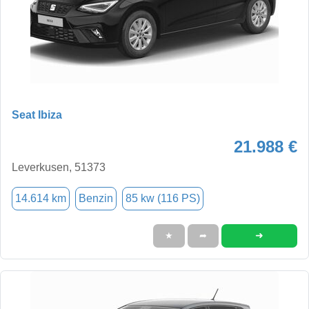
Seat Ibiza
21.988 €
Leverkusen, 51373
14.614 km
Benzin
85 kw (116 PS)
➜
★
➦