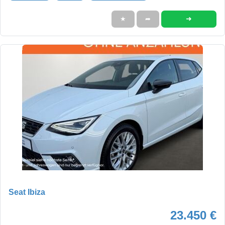
➜
★
➦
Seat Ibiza
23.450 €