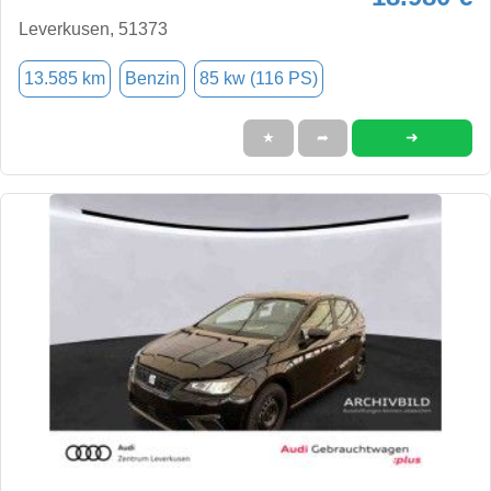
Leverkusen, 51373
13.585 km
Benzin
85 kw (116 PS)
➜
★
➦