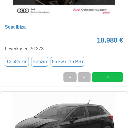
Seat Ibiza
18.980 €
Leverkusen, 51373
13.585 km
Benzin
85 kw (116 PS)
➜
★
➦