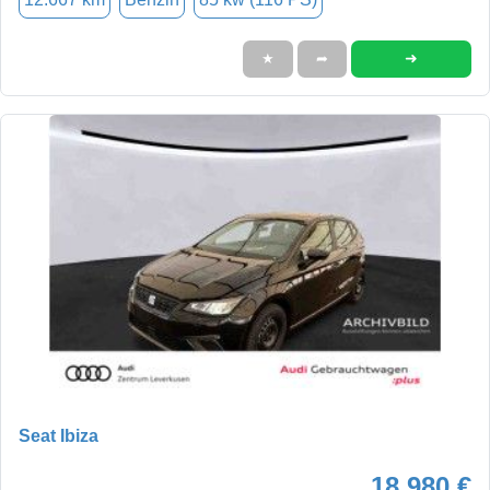
➜
★
➦
Seat Ibiza
18.980 €