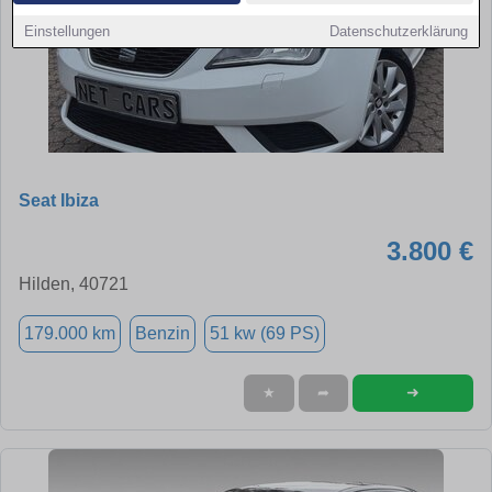
Einstellungen
Datenschutzerklärung
Seat Ibiza
3.800 €
Hilden, 40721
179.000 km
Benzin
51 kw (69 PS)
➜
★
➦