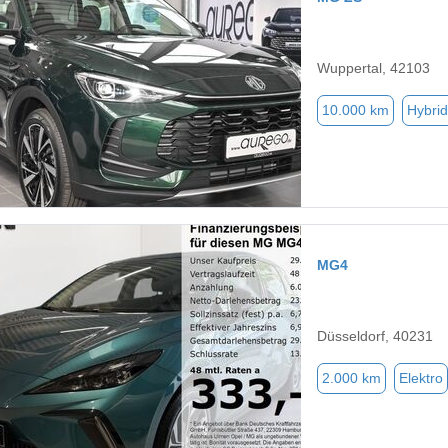
Wuppertal, 42103
10.000 km
Hybrid
MG4
Düsseldorf, 40231
2.000 km
Elektro