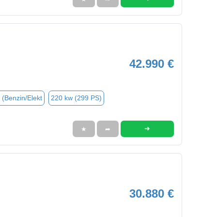
42.990 €
 (Benzin/Elekt
220 kw (299 PS)
➜
★
➦
30.880 €