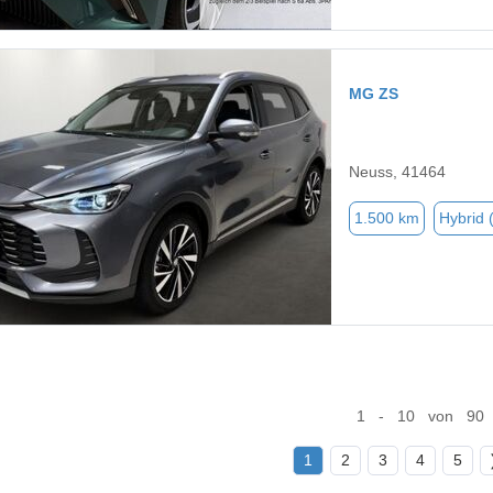
MG ZS
Neuss, 41464
1.500 km
Hybrid 
1 - 10 von 90
1
2
3
4
5