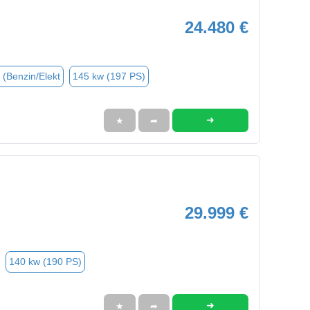
24.480 €
 (Benzin/Elekt
145 kw (197 PS)
➜
★
➦
29.999 €
140 kw (190 PS)
➜
★
➦