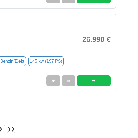
26.990 €
(Benzin/Elekt
145 kw (197 PS)
➜
★
➦
❯
❯❯