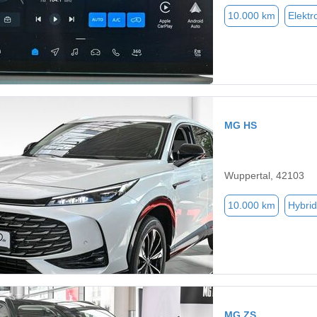
10.000 km
Elektr
MG HS
Wuppertal, 42103
10.000 km
Hybrid
MG ZS