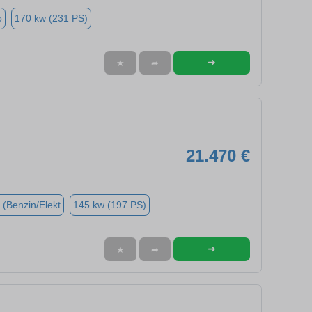
o
170 kw (231 PS)
➜
★
➦
21.470 €
 (Benzin/Elekt
145 kw (197 PS)
➜
★
➦