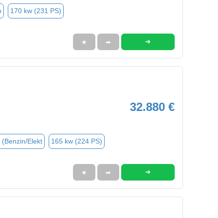
o
170 kw (231 PS)
➜
★
➦
32.880 €
 (Benzin/Elekt
165 kw (224 PS)
➜
★
➦