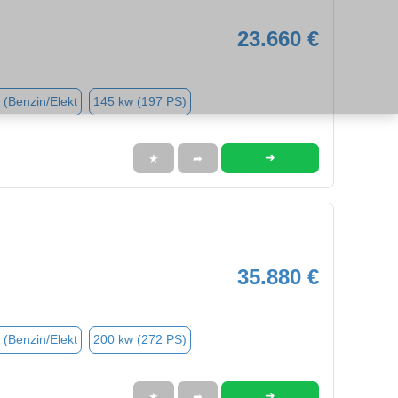
23.660 €
 (Benzin/Elekt
145 kw (197 PS)
➜
★
➦
35.880 €
 (Benzin/Elekt
200 kw (272 PS)
➜
★
➦