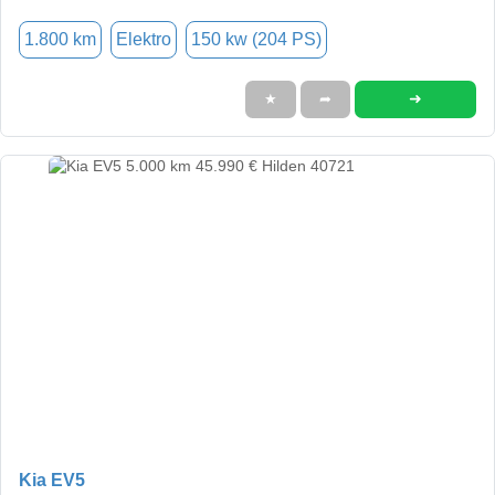
1.800 km
Elektro
150 kw (204 PS)
➜
★
➦
Kia EV5