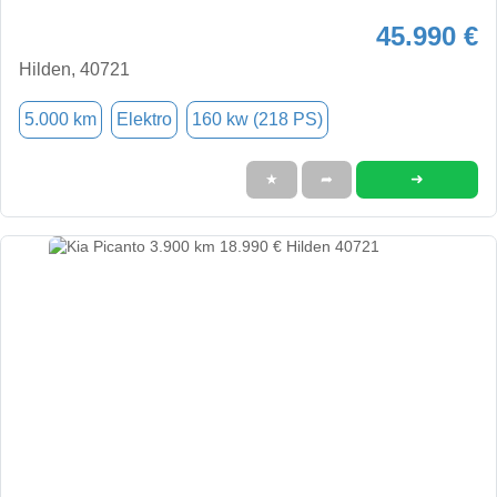
45.990 €
Hilden, 40721
5.000 km
Elektro
160 kw (218 PS)
➜
★
➦