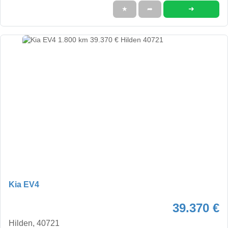
➜
★
➦
Kia EV4
39.370 €
Hilden, 40721