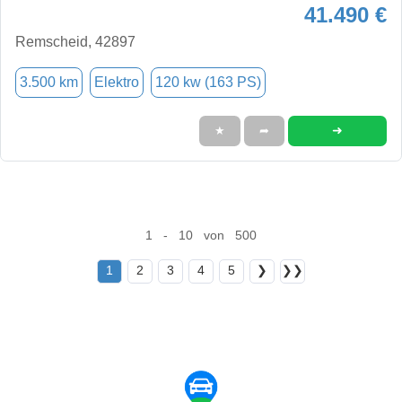
41.490 €
Remscheid, 42897
3.500 km
Elektro
120 kw (163 PS)
➜
★
➦
1 - 10 von 500
1
2
3
4
5
❯
❯❯