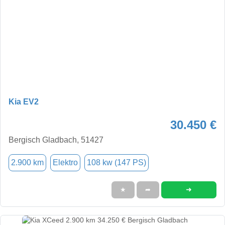
Kia EV2
30.450 €
Bergisch Gladbach, 51427
2.900 km
Elektro
108 kw (147 PS)
➜
★
➦