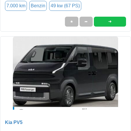
7.000 km
Benzin
49 kw (67 PS)
➜
★
➦
Kia PV5