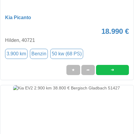
Kia Picanto
18.990 €
Hilden, 40721
3.900 km
Benzin
50 kw (68 PS)
➜
★
➦