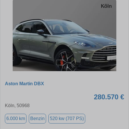
Aston Martin DBX
280.570 €
Köln, 50968
6.000 km
Benzin
520 kw (707 PS)