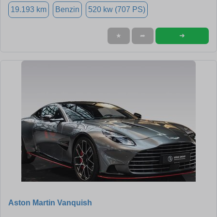
19.193 km
Benzin
520 kw (707 PS)
➜
★
➦
Aston Martin Vanquish