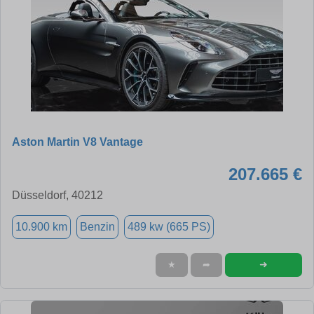
Aston Martin V8 Vantage
207.665 €
Düsseldorf, 40212
10.900 km
Benzin
489 kw (665 PS)
➜
★
➦