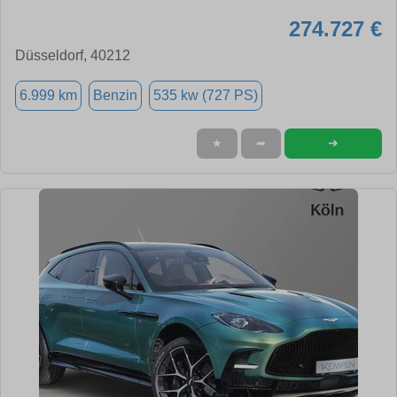
274.727 €
Düsseldorf, 40212
6.999 km
Benzin
535 kw (727 PS)
➜
★
➦