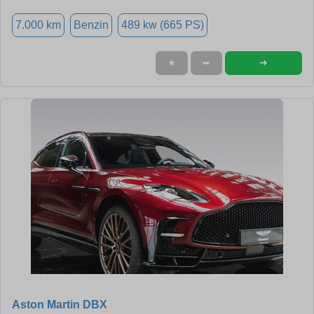
7.000 km
Benzin
489 kw (665 PS)
➜
★
➦
Aston Martin DBX