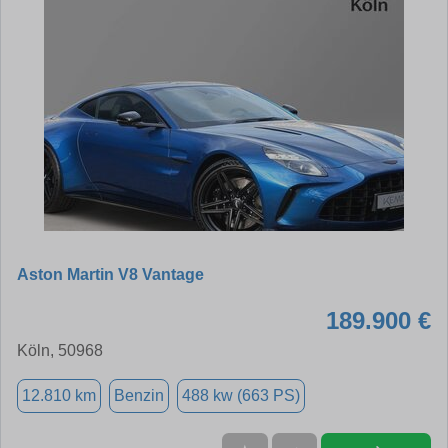
Aston Martin V8 Vantage
189.900 €
Köln, 50968
12.810 km
Benzin
488 kw (663 PS)