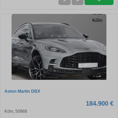
➜
★
➦
Aston Martin DBX
184.900 €
Köln, 50968