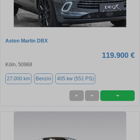
Aston Martin DBX
119.900 €
Köln, 50968
27.000 km
Benzin
405 kw (551 PS)
➜
★
➦